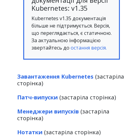
документації для версії
Kubernetes: v1.35
Kubernetes v1.35 документація
більше не підтримується. Версія,
що переглядається, є статичною.
За актуальною інформацією
звертайтесь до
остання версія.
Завантаження Kubernetes
(застаріла
сторінка)
Патч-випуски
(застаріла сторінка)
Менеджери випусків
(застаріла
сторінка)
Нотатки
(застаріла сторінка)