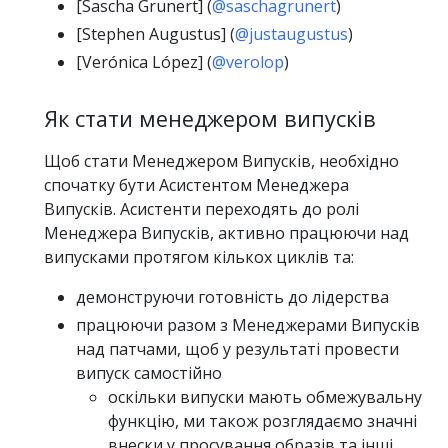
[Sascha Grunert] (
@saschagrunert
)
[Stephen Augustus] (
@justaugustus
)
[Verónica López] (
@verolop
)
Як стати менеджером випусків
Щоб стати Менеджером Випусків, необхідно
спочатку бути Асистентом Менеджера
Випусків. Асистенти переходять до ролі
Менеджера Випусків, активно працюючи над
випусками протягом кількох циклів та:
демонструючи готовність до лідерства
працюючи разом з Менеджерами Випусків
над патчами, щоб у результаті провести
випуск самостійно
оскільки випуски мають обмежувальну
функцію, ми також розглядаємо значні
внески у просування образів та інші