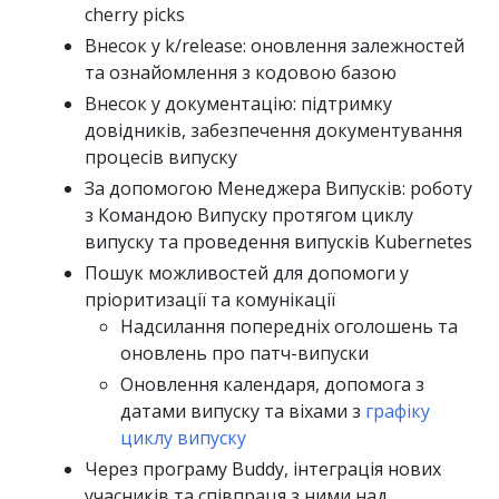
cherry picks
Внесок у k/release: оновлення залежностей
та ознайомлення з кодовою базою
Внесок у документацію: підтримку
довідників, забезпечення документування
процесів випуску
За допомогою Менеджера Випусків: роботу
з Командою Випуску протягом циклу
випуску та проведення випусків Kubernetes
Пошук можливостей для допомоги у
пріоритизації та комунікації
Надсилання попередніх оголошень та
оновлень про патч-випуски
Оновлення календаря, допомога з
датами випуску та віхами з
графіку
циклу випуску
Через програму Buddy, інтеграція нових
учасників та співпраця з ними над