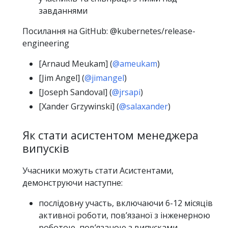
завданнями
Посилання на GitHub: @kubernetes/release-
engineering
[Arnaud Meukam] (
@ameukam
)
[Jim Angel] (
@jimangel
)
[Joseph Sandoval] (
@jrsapi
)
[Xander Grzywinski] (
@salaxander
)
Як стати асистентом менеджера
випусків
Учасники можуть стати Асистентами,
демонструючи наступне:
послідовну участь, включаючи 6-12 місяців
активної роботи, повʼязаної з інженерною
роботою, повʼязаною з випусками