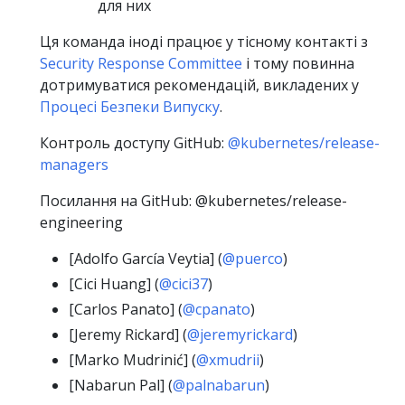
для них
Ця команда іноді працює у тісному контакті з
Security Response Committee
і тому повинна
дотримуватися рекомендацій, викладених у
Процесі Безпеки Випуску
.
Контроль доступу GitHub:
@kubernetes/release-
managers
Посилання на GitHub: @kubernetes/release-
engineering
[Adolfo García Veytia] (
@puerco
)
[Cici Huang] (
@cici37
)
[Carlos Panato] (
@cpanato
)
[Jeremy Rickard] (
@jeremyrickard
)
[Marko Mudrinić] (
@xmudrii
)
[Nabarun Pal] (
@palnabarun
)