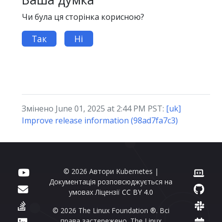
Чи була ця сторінка корисною?
Так
Ні
Змінено June 01, 2025 at 2:44 PM PST:
[uk]
Improve release information (98ad7fa7c3)
© 2026 Автори Kubernetes |
Документація розповсюджується на
умовах Ліцензії
CC BY 4.0
© 2026 The Linux Foundation ®. Всі
права застережено. The Linux