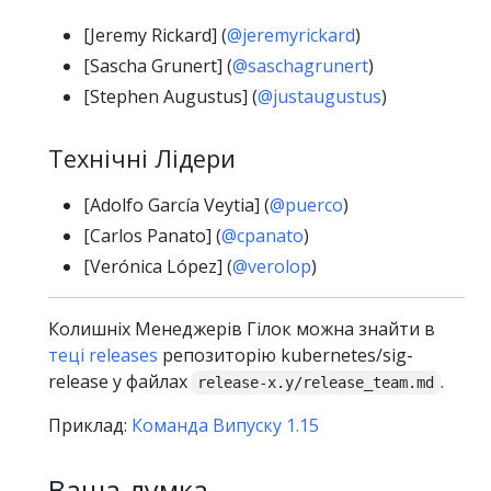
[Jeremy Rickard] (
@jeremyrickard
)
[Sascha Grunert] (
@saschagrunert
)
[Stephen Augustus] (
@justaugustus
)
Технічні Лідери
[Adolfo García Veytia] (
@puerco
)
[Carlos Panato] (
@cpanato
)
[Verónica López] (
@verolop
)
Колишніх Менеджерів Гілок можна знайти в
теці releases
репозиторію kubernetes/sig-
release у файлах
.
release-x.y/release_team.md
Приклад:
Команда Випуску 1.15
Ваша думка