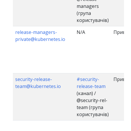
managers
(група
користувачів)
release-managers-
N/A
Приват
private@kubernetes.io
security-release-
#security-
Приват
team@kubernetes.io
release-team
(канал) /
@security-rel-
team (група
користувачів)