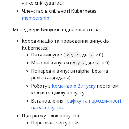
чітко спілкуватися.
Членство в спільноті Kubernetes
membership
Менеджери Випусків відповідають за:
Координацію та проведення випусків
Kubernetes:
Патч-випуски (
, де
> 0)
x.y.z
z
Мінорні випуски (
, де
= 0)
x.y.z
z
Попередні випуски (alpha, beta та
реліз-кандидати)
Роботу з
Командою Випуску
протягом
кожного циклу випуску
Встановлення
графіку та періодичності
патч-випусків
Підтримку гілок випусків:
Перегляд cherry picks