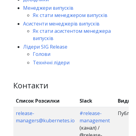
Менеджери випусків
Як стати менеджером випусків
Асистенти менеджерів випусків
Як стати асистентом менеджера
випусків
Лідери SIG Release
Голови
Технічні лідери
Контакти
Список Розсилки
Slack
Видимі
release-
#release-
Публіч
managers@kubernetes.io
management
(канал) /
@release-