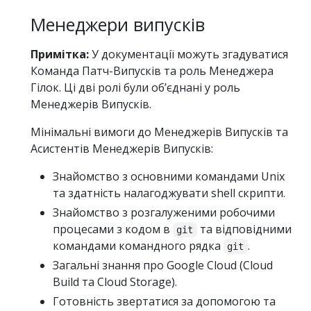
Менеджери випусків
Примітка:
У документації можуть згадуватися
Команда Патч-Випусків та роль Менеджера
Гілок. Ці дві ролі були обʼєднані у роль
Менеджерів Випусків.
Мінімальні вимоги до Менеджерів Випусків та
Асистентів Менеджерів Випусків:
Знайомство з основними командами Unix
та здатність налагоджувати shell скрипти.
Знайомство з розгалуженими робочими
процесами з кодом в
та відповідними
git
командами командного рядка
.
git
Загальні знання про Google Cloud (Cloud
Build та Cloud Storage).
Готовність звертатися за допомогою та