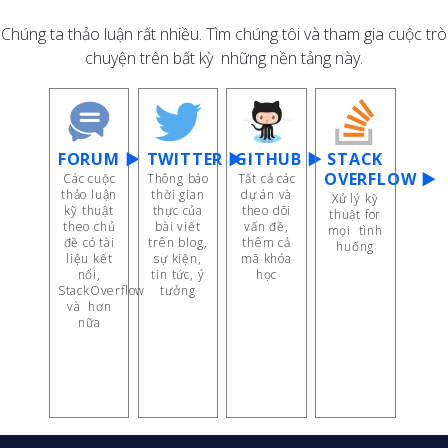
Chúng ta thảo luận rất nhiều. Tìm chúng tôi và tham gia cuộc trò
chuyện trên bất kỳ những nền tảng này.
FORUM ▶
TWITTER ▶
GITHUB ▶
STACK
OVERFLOW ▶
Các cuộc
Thông báo
Tất cả các
thảo luận
thời gian
dự án và
Xử lý kỹ
kỹ thuật
thực của
theo dõi
thuật for
theo chủ
bài viết
vấn đề,
mọi tình
đề có tài
trên blog,
thêm cả
huống
liệu kết
sự kiện,
mã khóa
nối,
tin tức, ý
học
StackOverflow
tưởng
và hơn
nữa