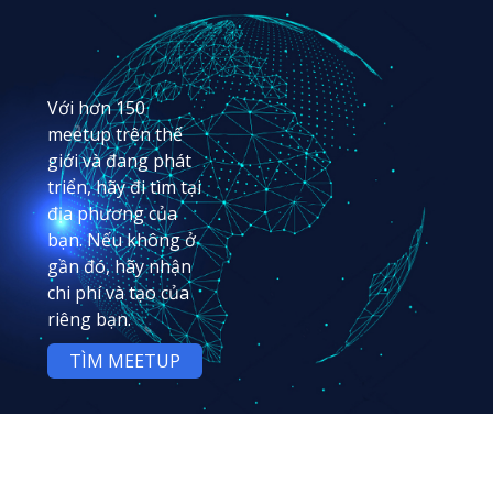
Với hơn 150
meetup trên thế
giới và đang phát
triển, hãy đi tìm tại
địa phương của
bạn. Nếu không ở
gần đó, hãy nhận
chi phí và tạo của
riêng bạn.
TÌM MEETUP