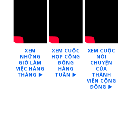
XEM
XEM CUỘC
XEM CUỘC
NHỮNG
HỌP CỘNG
NÓI
GIỜ LÀM
ĐỒNG
CHUYỆN
VIỆC HÀNG
HÀNG
CỦA
THÁNG ▶
TUẦN ▶
THÀNH
VIÊN CỘNG
ĐỒNG ▶