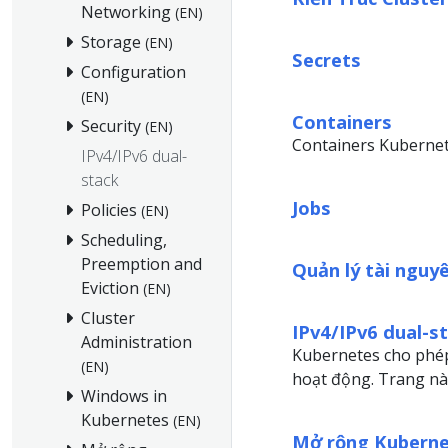
Networking
(EN)
Storage
(EN)
Secrets
Configuration
(EN)
Containers
Security
(EN)
Containers Kuberne
IPv4/IPv6 dual-
stack
Jobs
Policies
(EN)
Scheduling,
Preemption and
Quản lý tài nguy
Eviction
(EN)
Cluster
IPv4/IPv6 dual-s
Administration
Kubernetes cho phép
(EN)
hoạt động. Trang này
Windows in
Kubernetes
(EN)
Mở rộng Kubern