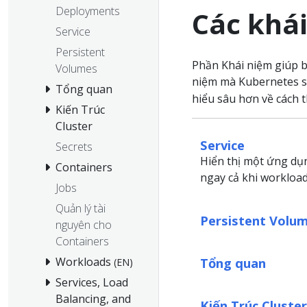
Deployments
Các khá
Service
Persistent
Phần Khái niệm giúp b
Volumes
niệm mà Kubernetes s
Tổng quan
hiểu sâu hơn về cách 
Kiến Trúc
Cluster
Service
Secrets
Hiển thị một ứng dụ
Containers
ngay cả khi workloa
Jobs
Quản lý tài
Persistent Volu
nguyên cho
Containers
Tổng quan
Workloads
(EN)
Services, Load
Balancing, and
Kiến Trúc Cluster