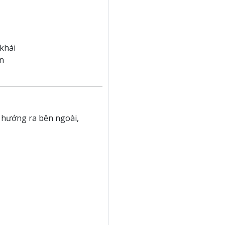
khái
n
 hướng ra bên ngoài,