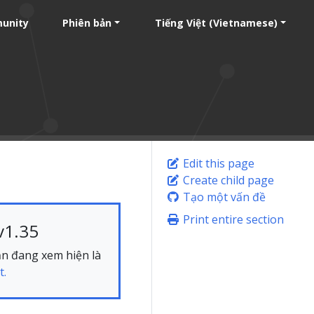
unity
Phiên bản
Tiếng Việt (Vietnamese)
Edit this page
Create child page
Tạo một vấn đề
Print entire section
v1.35
bạn đang xem hiện là
t.