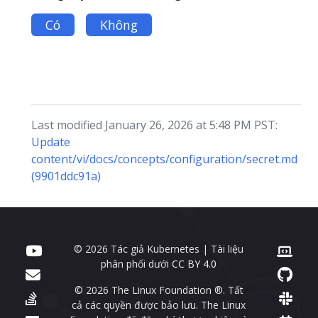
Có
Không
Last modified January 26, 2026 at 5:48 PM PST:
Update
content/vi/docs/concepts/configuration/secret.md
(9901ddc91a)
© 2026 Tác giả Kubernetes | Tài liệu
phân phối dưới
CC BY 4.0
© 2026 The Linux Foundation ®. Tất
cả các quyền được bảo lưu. The Linux