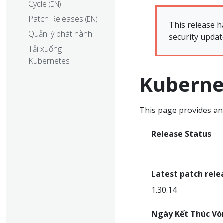
Cycle
(EN)
Patch Releases
(EN)
This release h
Quản lý phát hành
security updat
Tải xuống
Kubernetes
Kuberne
This page provides an 
Release Status
End Of Life
Latest patch rele
1.30.14
Ngày Kết Thúc Vò