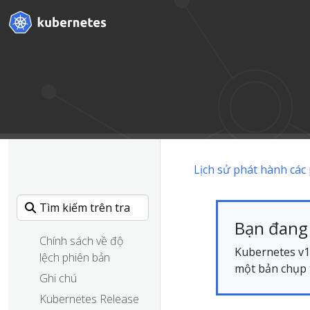
Lịch sử phát hành các
Bạn đang 
Chính sách về độ
Kubernetes v1.
lệch phiên bản
một bản chụp t
Ghi chú
Kubernetes Release