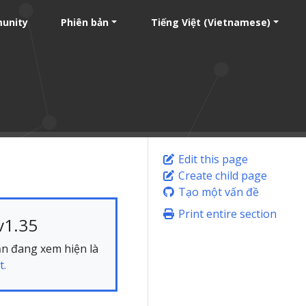
unity
Phiên bản
Tiếng Việt (Vietnamese)
Edit this page
Create child page
Tạo một vấn đề
Print entire section
v1.35
bạn đang xem hiện là
t.