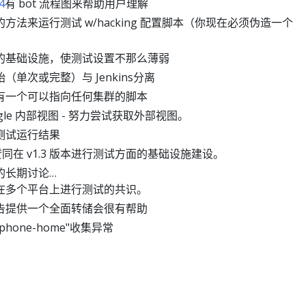
4
有 bot 流程图来帮助用户理解
方法来运行测试 w/hacking 配置脚本（你现在必须伪造一个
）
的基础设施，使测试设置不那么薄弱
（单次或完整）与 Jenkins分离
有一个可以指向任何集群的脚本
gle 内部视图 - 努力尝试获取外部视图。
测试运行结果
 不赞同在 v1.3 版本进行测试方面的基础设施建设。
的长期讨论…
在多个平台上进行测试的共识。
告提供一个全面转储会很有帮助
hone-home"收集异常