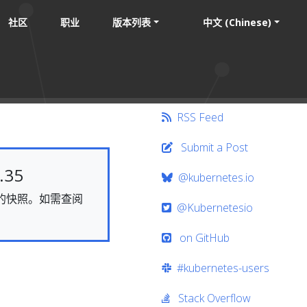
社区
职业
版本列表
中文 (Chinese)
RSS Feed
Submit a Post
35
@kubernetes.io
静态的快照。如需查阅
@Kubernetesio
on GitHub
#kubernetes-users
Stack Overflow