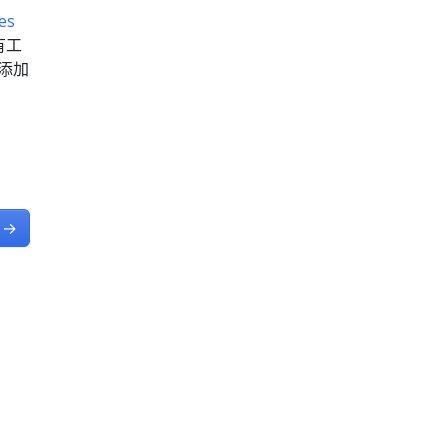
es
有工
题添加
→