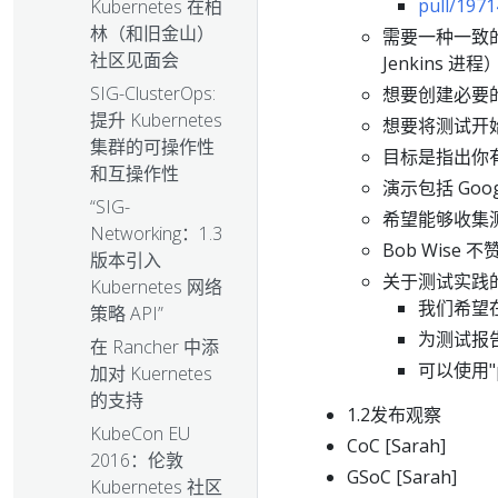
pull/1971
Kubernetes 在柏
林（和旧金山）
需要一种一致的
社区见面会
Jenkins 进程
SIG-ClusterOps:
想要创建必要
提升 Kubernetes
想要将测试开始
集群的可操作性
目标是指出你
和互操作性
演示包括 Goo
“SIG-
希望能够收集
Networking：1.3
Bob Wise
版本引入
关于测试实践
Kubernetes 网络
我们希望
策略 API”
为测试报
在 Rancher 中添
可以使用"p
加对 Kuernetes
的支持
1.2发布观察
KubeCon EU
CoC [Sarah]
2016：伦敦
GSoC [Sarah]
Kubernetes 社区