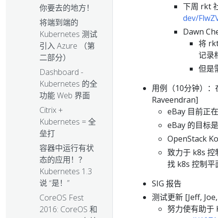
下周 rk
你要去的地方！
dev/FlwZ
将端到端的
Dawn Che
Kubernetes 测试
将 r
引入 Azure （第
记录
二部分）
但是
Dashboard -
Kubernetes 的全
用例（10分钟）：在 Ope
功能 Web 界面
Raveendran]
Citrix +
eBay 目前正在 
Kubernetes = 全
eBay 的目标
垒打
OpenStack
容器中运行有状
致力于 k8s 
态的应用！？
找 k8s 控
Kubernetes 1.3
说 “是！”
SIG 报告
测试更新 [Jeff, Joe, 
CoreOS Fest
努力使有助于 
2016: CoreOS 和