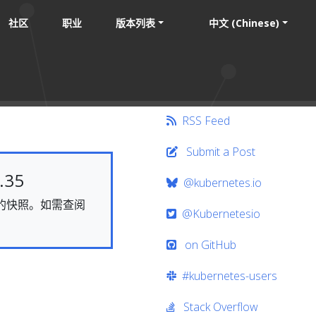
社区
职业
版本列表
中文 (Chinese)
RSS Feed
Submit a Post
35
@kubernetes.io
静态的快照。如需查阅
@Kubernetesio
on GitHub
#kubernetes-users
Stack Overflow