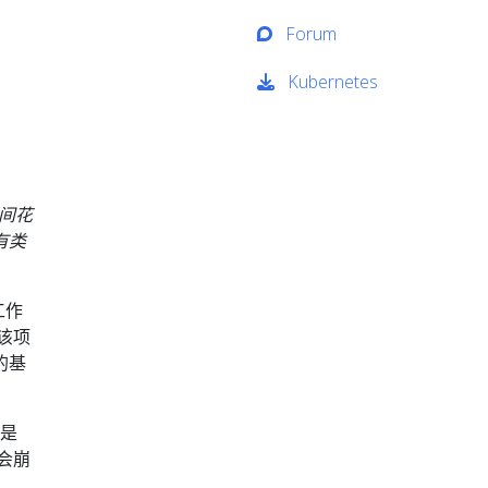
Forum
Kubernetes
间花
有类
工作
该项
的基
来是
会崩