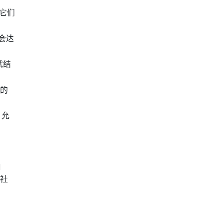
理它们
不会达
试结
们的
，允
d
许社