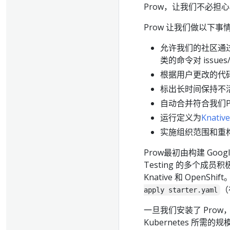
Prow，让我们不必担
Prow 让我们做以下事
允许我们的社区通过评论诸如“
类的命令对 issues/
根据用户更改的代码数
标出长时间保持不活动状态
自动合并符合我们PR工
运行定义为
Knative
实施组织范围和重构 
Prow最初由构建 Google
Testing 的多个成员积
Knative 和 OpenShift
（
apply starter.yaml
一旦我们安装了 Pro
Kubernetes 所需