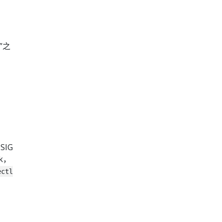
e”之
SIG
k，
ectl