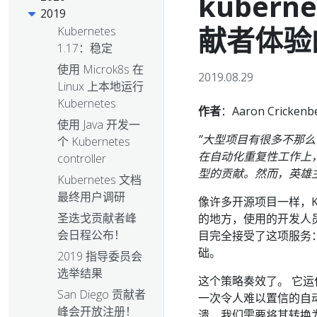
kubern
2019
献者体验
Kubernetes
1.17：稳定
使用 Microk8s 在
2019.08.29
Linux 上本地运行
Kubernetes
作者
：Aaron Cricke
使用 Java 开发一
”大型项目有很多不那
个 Kubernetes
在自动化重复性工作上
controller
型的贡献。然而，英雄
Kubernetes 文档
最终用户调研
像许多开源项目一样，Kub
圣迭戈贡献者峰
的地方，使用的开发人
会日程公布！
目完全接受了这项服务
础。
2019 指导委员会
选举结果
这个策略奏效了。 它
San Diego 贡献者
一次令人难以置信的自
峰会开放注册！
溃，我们需要将其转换