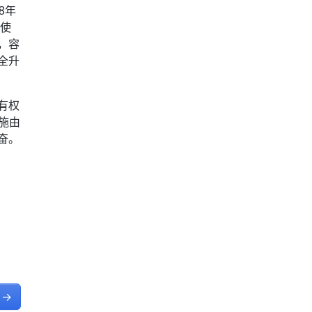
18年
并使
商，容
安全升
所有权
施由
奋。
。
→