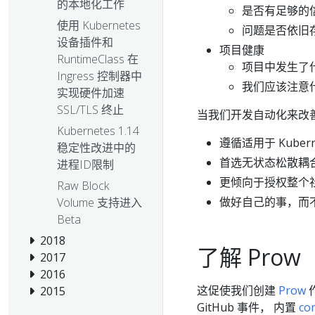
的本地化工作
是否有足够的
使用 Kubernetes
问题是否依旧
设备插件和
项目健康
RuntimeClass 在
项目中发生了
Ingress 控制器中
我们应该注意
实现硬件加速
SSL/TLS 终止
当我们开发自动化来改
Kubernetes 1.14
遵循适用于 Kuber
稳定性改进中的
首选无状态松散耦
进程ID限制
更倾向于授权整个
Raw Block
做好自己的事，而
Volume 支持进入
Beta
2018
了解 Prow
2017
2016
这促使我们创建
Prow
2015
GitHub 事件， 内置
co