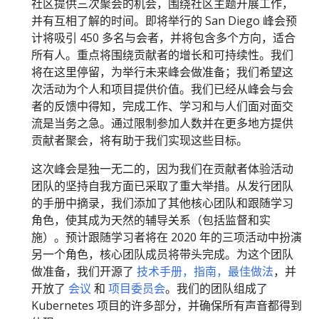
社区提供三次聚会的机会，围绕社区主题开展工作，
并有互相了解的时间。即将举行的 San Diego 峰会预
计将吸引 450 多名与会者，并将包含多个方向，适合
所有人。重点将围绕贡献者的增长和可持续性。我们
将在这里停留，为举行未来峰会做准备；我们希望这
次活动为个人和项目提供价值。我们已经从峰会与会
者的反馈中得知，完成工作、学习和与人们面对面交
流是当务之急。通过限制参加人数并在更多地方提供
贡献者聚会，将有助于我们实现这些目标。
这次峰会是独一无二的，因为我们在贡献者体验活动
团队的坚持自我方面已采取了重大举措。从发行团队
的手册中摘录，我们添加了其他核心团队和跟随学习
角色，使其成为天然的辅导关系（包括监督和实
施）。预计跟随学习者将在 2020 年的三项活动中扮演
另一个角色，核心团队成员将带头完成。为这个团队
做准备，我们开源了
技术手册，指南，最佳做法
，并
开放了
会议
和
项目委员会
。我们的团队组成了
Kubernetes 项目的许多部分，并确保所有声音都得到