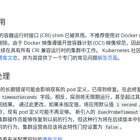
弃用
er 的容器运行时接口 (CRI) shim 已被弃用。不推荐使用对 Docker
。由于 Docker 映像遵循开放容器计划 (OCI) 映像规范，因
继续在具有所有 CRI 兼容运行时的集群中工作。 Kubernetes 社
博客文章
，并为其提供了一个专门的常见问题
解答页面
。
处理
超时的长期错误可能会影响现有的 pod 定义，已得到修复。在此修
虑
字段。相反，探测将无限期运行，甚至超过其
timeoutSeconds
回结果。 通过此更改，如果未指定值，将应用默认值
1 second
，现有 pod 定义可能不再足够。 新引入的
ExecProbeTimeout
集群操作员能够恢复到以前的行为，但这种行为将在后续版本中
前的行为，集群运营商应该将此特性门控设置为
。
false
查看有关配置探针的
更新文档
。