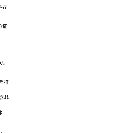
级存
和验证
接从
障排
 容器
排
件。