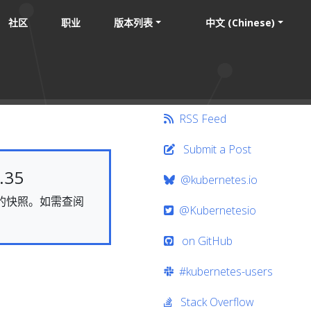
社区
职业
版本列表
中文 (Chinese)
RSS Feed
Submit a Post
35
@kubernetes.io
静态的快照。如需查阅
@Kubernetesio
on GitHub
#kubernetes-users
Stack Overflow