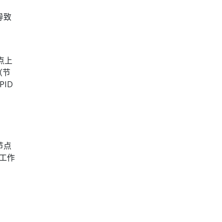
导致
点上
（节
PID
节点
些工作