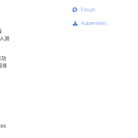
Forum
Kubernetes
版
进入测
来功
而非
es