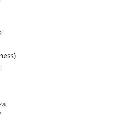
g-
ess)
e-
v6
。