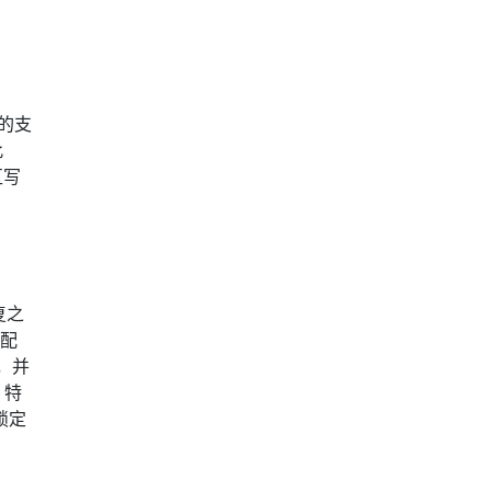
 的支
此
区写
复之
配
，并
特
锁定