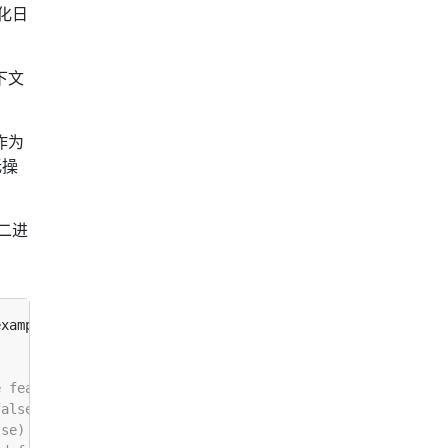
化日
下文
作为
无操
二进