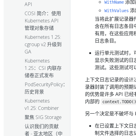
添加
WithName
API
添
WithValues
COSI 简介：使用
当将此扩展记录器
Kubernetes API
含在所有日志条目
管理对象存储
有用，在这些应用
Kubernetes 1.25:
日志条目。
cgroup v2 升级到
GA
运行单元测试时，
显示失败测试的日
Kubernetes
测试。这些测试可
1.25：CSI 内联存
储卷正式发布
上下文日志记录的设计
PodSecurityPolicy：
录器封装了调用的预期
历史背景
的优势是许多 API 已
Kubernetes
内部的
context.TODO(
v1.25: Combiner
另一个决定是不破坏与 kl
聚焦 SIG Storage
在已设置上下文日志
认识我们的贡献
制文件选择的日志
者 - 亚太地区（中