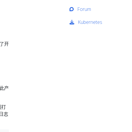
Forum
Kubernetes
释了开
此产
列打
日志