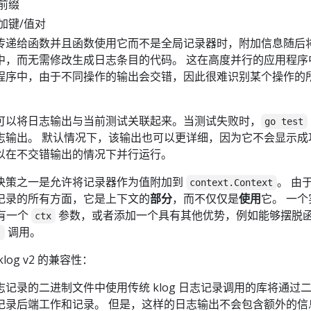
前缀
加键/值对
传递给函数并且函数使用它而不是全局记录器时，附加信息随后
中，而无需修改生成日志条目的代码。 这在高度并行的应用程序
程序中，由于不同操作的输出会交错，因此很难识别某个操作的
可以将日志输出与当前测试关联起来。当测试失败时，
go test
志输出。 默认情况下，该输出也可以更详细，因为它不会显示成
以在不交错输出的情况下并行运行。
决策之一是允许将记录器作为值附加到
。 由
context.Context
记录的所有方面，它是上下文的
部分
，而不仅仅是
使用
它。 一个
经有一个
参数，或者添加一个具有其他优势，例如能够摆脱
ctx
调用。
)
og v2 的兼容性：
记录的二进制文件中使用传统 klog 日志记录调用的库将通过
记录后端工作和记录。 但是，这样的日志输出不会包含额外的信