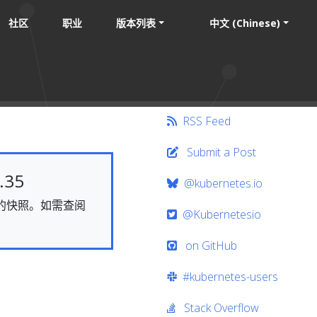
社区
职业
版本列表
中文 (Chinese)
RSS Feed
Submit a Post
35
@kubernetes.io
静态的快照。如需查阅
@Kubernetesio
on GitHub
#kubernetes-users
Stack Overflow