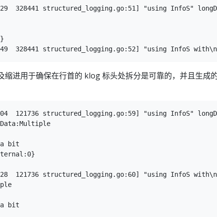
29  328441 structured_logging.go:51] "using InfoS" longD
}

及缩进用于确保在行首的 klog 标头处拆分是可靠的，并且生成
04  121736 structured_logging.go:59] "using InfoS" longD
28  121736 structured_logging.go:60] "using InfoS with\n