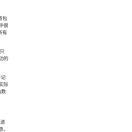
将包
中很
所有
只
功的
于记
实际
函数
二进
息，