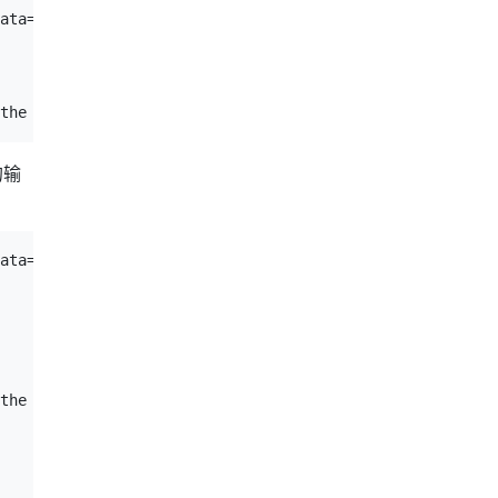
ata={Name:long Data:Multiple

的输
ata=<

the message across multiple lines" int=1 stringData=<
