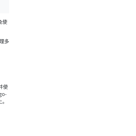
免使
理多
并使
o-
上。