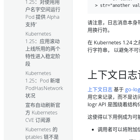
1.25：对使用用
户名字空间运行
Pod 提供 Alpha
请注意，日志消息本身
支持”
用换行符。
Kubernetes
1.25：应用滚动
在 Kubernetes 1.
上线所用的两个
行字符串， 以避免不
特性进入稳定阶
段
上下文日志
Kubernetes
1.25：Pod 新增
PodHasNetwork
上下文日志
基于
go-log
状况
用它来记录，而不是访问
logr API 是围
宣布自动刷新官
方 Kubernetes
这使得以下用例成为可
CVE 订阅源
调用者可以将附加
Kubernetes 的
iptables 链不是