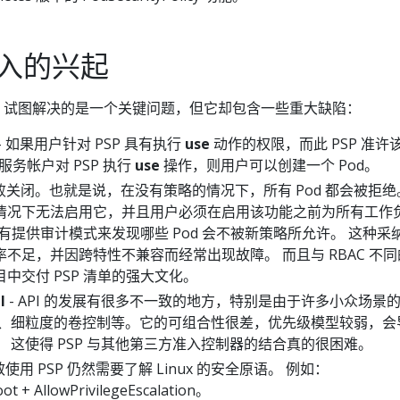
准入的兴起
yPolicy 试图解决的是一个关键问题，但它却包含一些重大缺陷：
- 如果用户针对 PSP 具有执行
use
动作的权限，而此 PSP 准许
 的服务帐户对 PSP 执行
use
操作，则用户可以创建一个 Pod。
 失败关闭。也就是说，在没有策略的情况下，所有 Pod 都会被拒绝
情况下无法启用它，并且用户必须在启用该功能之前为所有工作
此没有提供审计模式来发现哪些 Pod 会不被新策略所允许。 这种采
不足，并因跨特性不兼容而经常出现故障。 而且与 RBAC 不同
中交付 PSP 清单的强大文化。
I
- API 的发展有很多不一致的地方，特别是由于许多小众场景
度、细粒度的卷控制等。它的可组合性很差，优先级模型较弱，会
 这使得 PSP 与其他第三方准入控制器的结合真的很困难。
效使用 PSP 仍然需要了解 Linux 的安全原语。 例如：
 + AllowPrivilegeEscalation。