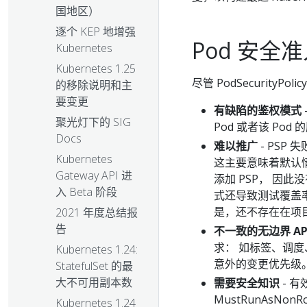
国地区）
逐个 KEP 地增强
Pod 安全
Kubernetes
Kubernetes 1.25
尽管 PodSecurit
的移除说明和主
要变更
有缺陷的鉴权模式
聚光灯下的 SIG
Pod 或者该 Pod
Docs
难以推广
- PSP
Kubernetes
这主要意味着默认
Gateway API 进
添加 PSP， 因
入 Beta 阶段
式还导致测试覆盖率
是，还不存在在项目
2021 年度总结报
告
不一致的无边界 AP
求： 如标签、调
Kubernetes 1.24:
意外的变更优先级。
StatefulSet 的最
大不可用副本数
需要安全知识
- 有
MustRunAsNonRoot
Kubernetes 1.24