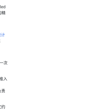
Red
 的精
设计
建
第一次
y 准入
负责
文约