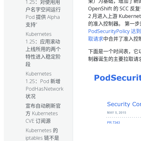
束）为基础，增加了新的
1.25：对使用用
OpenShift 的 SCC 
户名字空间运行
2 月进入上游 Kuber
Pod 提供 Alpha
的准入控制器。 第一步
支持”
PodSecurityPolic
Kubernetes
取请求
中合并了准入控制器
1.25：应用滚动
上线所用的两个
下面是一个时间表，它以 1.
特性进入稳定阶
制器诞生的主要拉取请
段
Kubernetes
1.25：Pod 新增
PodHasNetwork
状况
宣布自动刷新官
方 Kubernetes
CVE 订阅源
Kubernetes 的
iptables 链不是