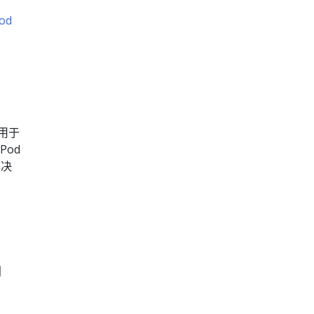
od
，用于
od
解决
创