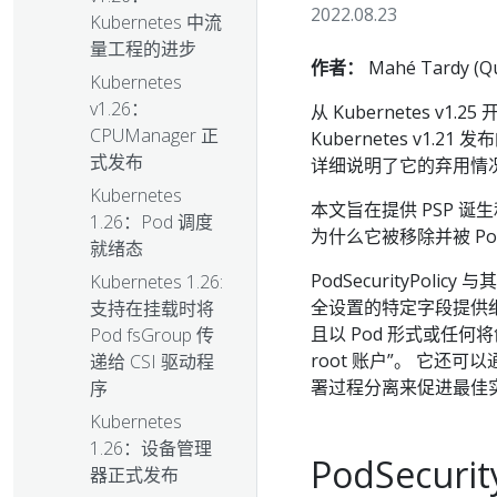
2022.08.23
Kubernetes 中流
量工程的进步
作者：
Mahé Tardy (Qu
Kubernetes
v1.26：
从 Kubernetes v1.2
CPUManager 正
Kubernetes v1.21
式发布
详细说明了它的弃用情
Kubernetes
本文旨在提供 PSP 
1.26：Pod 调度
为什么它被移除并被 P
就绪态
PodSecurityPol
Kubernetes 1.26:
全设置的特定字段提供
支持在挂载时将
且以 Pod 形式或任何
Pod fsGroup 传
root 账户”。 它还
递给 CSI 驱动程
署过程分离来促进最佳
序
Kubernetes
1.26：设备管理
PodSecuri
器正式发布