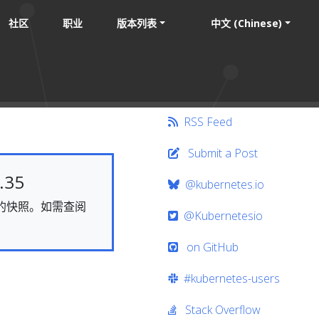
社区
职业
版本列表
中文 (Chinese)
RSS Feed
Submit a Post
35
@kubernetes.io
静态的快照。如需查阅
@Kubernetesio
on GitHub
#kubernetes-users
Stack Overflow