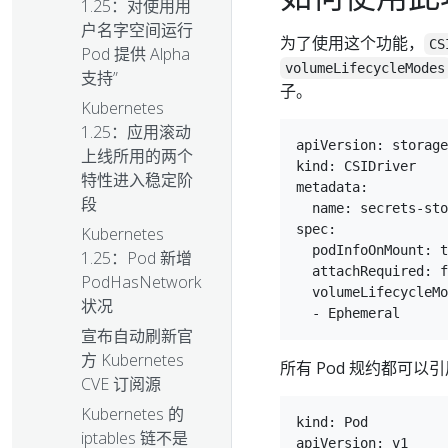
1.25：对使用用
户名字空间运行
为了使用这个功能，
CS
Pod 提供 Alpha
volumeLifecycleModes
支持”
子。
Kubernetes
1.25：应用滚动
apiVersion: storage
上线所用的两个
kind: CSIDriver

特性进入稳定阶
metadata:

段
  name: secrets-sto
spec:

Kubernetes
  podInfoOnMount: t
1.25：Pod 新增
  attachRequired: f
PodHasNetwork
  volumeLifecycleMo
状况
宣布自动刷新官
方 Kubernetes
所有 Pod 规约都可以
CVE 订阅源
Kubernetes 的
kind: Pod

iptables 链不是
apiVersion: v1
