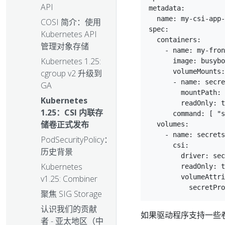
API
metadata:

  name: my-csi-app-
COSI 简介：使用
spec:

Kubernetes API
  containers:

管理对象存储
    - name: my-fron
Kubernetes 1.25:
      image: busybo
      volumeMounts:

cgroup v2 升级到
      - name: secre
GA
        mountPath: 
Kubernetes
        readOnly: t
1.25：CSI 内联存
      command: [ "s
储卷正式发布
  volumes:

    - name: secrets
PodSecurityPolicy：
      csi:

历史背景
        driver: sec
Kubernetes
        readOnly: t
        volumeAttri
v1.25: Combiner
聚焦 SIG Storage
认识我们的贡献
如果驱动程序支持一些卷
者 - 亚太地区（中