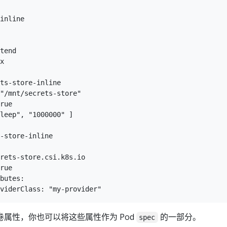
inline

tend

x

ts-store-inline

"/mnt/secrets-store"

rue

leep", "1000000" ]

-store-inline

rets-store.csi.k8s.io

rue

butes:

属性，你也可以将这些属性作为 Pod
的一部分。
spec