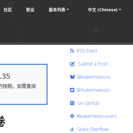
社区
职业
版本列表
中文 (Chinese)
RSS Feed
Submit a Post
35
@kubernetes.io
静态的快照。如需查阅
@Kubernetesio
on GitHub
#kubernetes-users
卷
Stack Overflow