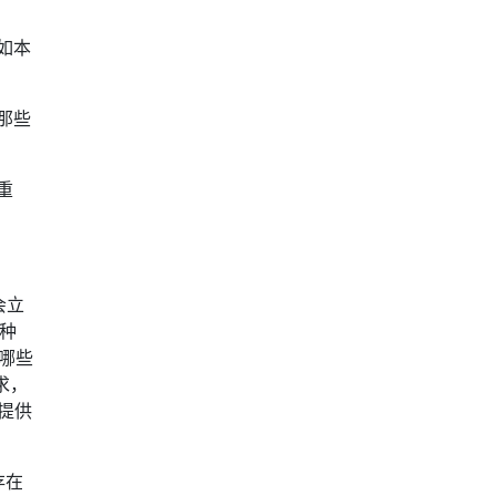
如本
那些
重
会立
这种
得哪些
求，
是提供
存在