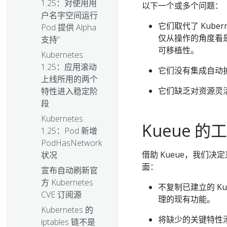
1.25：对使用用
以下一个或多个问题：
户名字空间运行
它们取代了 Kubern
Pod 提供 Alpha
仅从操作的角度看是
支持”
可移植性。
Kubernetes
1.25：应用滚动
它们没有集成自动
上线所用的两个
它们缺乏对资源灵
特性进入稳定阶
段
Kubernetes
Kueue 的
1.25：Pod 新增
PodHasNetwork
借助 Kueue，我们决定
状况
面：
宣布自动刷新官
方 Kubernetes
不复制已建立的 Kub
CVE 订阅源
理的现有功能。
Kubernetes 的
将缺少的关键特性添
iptables 链不是