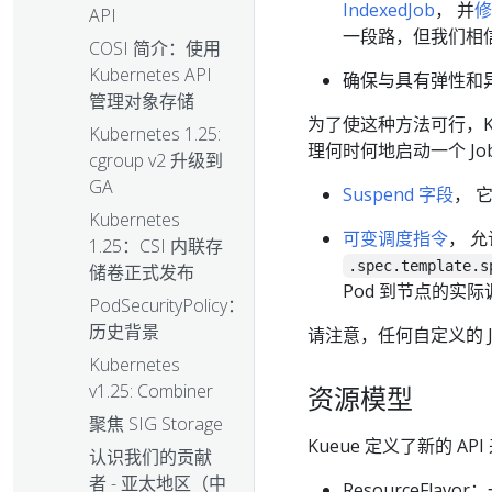
IndexedJob
， 并
修
API
一段路，但我们相
COSI 简介：使用
Kubernetes API
确保与具有弹性和
管理对象存储
为了使这种方法可行，K
Kubernetes 1.25:
理何时何地启动一个 Jo
cgroup v2 升级到
GA
Suspend 字段
， 
Kubernetes
可变调度指令
， 允
1.25：CSI 内联存
.spec.template.s
储卷正式发布
Pod 到节点的实际调度
PodSecurityPolicy：
历史背景
请注意，任何自定义的 Jo
Kubernetes
v1.25: Combiner
资源模型
聚焦 SIG Storage
Kueue 定义了新的 A
认识我们的贡献
者 - 亚太地区（中
ResourceFla