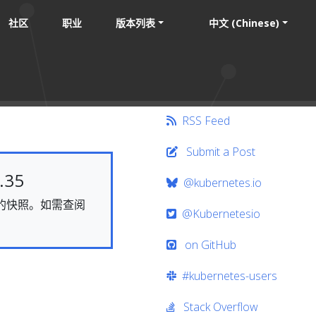
社区
职业
版本列表
中文 (Chinese)
RSS Feed
Submit a Post
35
@kubernetes.io
静态的快照。如需查阅
@Kubernetesio
on GitHub
#kubernetes-users
Stack Overflow