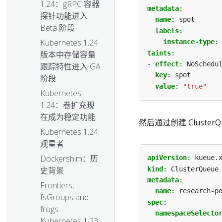
1.24：gRPC 容器
metadata
:
探针功能进入
name
:
spot
Beta 阶段
labels
:
Kubernetes 1.24
instance-type
:
taints
:
版本中存储容量
- 
effect
:
NoSchedu
跟踪特性进入 GA
key
:
spot
阶段
value
:
"true"
Kubernetes
1.24：卷扩充现
在成为稳定功能
然后通过创建 Cluste
Kubernetes 1.24:
观星者
Dockershim：历
apiVersion
:
kueue.
kind
:
ClusterQueue
史背景
metadata
:
Frontiers,
name
:
research-p
fsGroups and
spec
:
frogs:
namespaceSelecto
Kubernetes 1.23