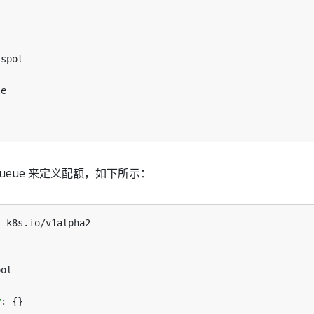
spot
le
rQueue 来定义配额，如下所示：
x-k8s.io/v1alpha2
ool
r
:
{}