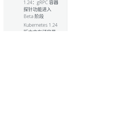
1.24：gRPC 容器
探针功能进入
Beta 阶段
Kubernetes 1.24
版本中存储容量
跟踪特性进入 GA
阶段
Kubernetes
1.24：卷扩充现
在成为稳定功能
Kubernetes 1.24:
观星者
Dockershim：历
史背景
© 2026 L
Frontiers,
fsGroups and
frogs:
Kubernetes 1.23