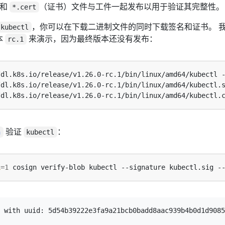
）和
（证书）文件与工件一起发布以用于验证其完整性。
*.cert
，你可以在下载二进制文件的同时下载签名和证书。 
kubectl
本
来演示，因为最终版本还没有发布：
rc.1
验证
：
n
kubectl
L
=
1
 with uuid: 5d54b39222e3fa9a21bcb0badd8aac939b4b0d1d9085