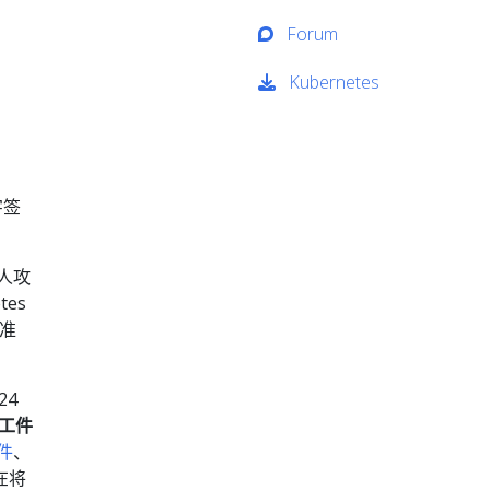
Forum
Kubernetes
字签
人攻
es
准
24
工件
件
、
在将