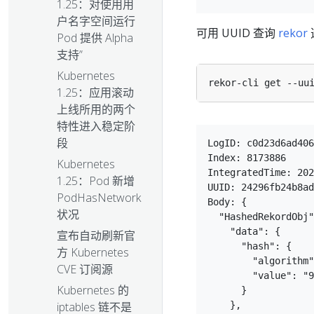
1.25：对使用用
户名字空间运行
可用 UUID 查询
rekor
Pod 提供 Alpha
支持”
Kubernetes
1.25：应用滚动
上线所用的两个
特性进入稳定阶
段
LogID: c0d23d6ad406
Index: 8173886

Kubernetes
IntegratedTime: 202
1.25：Pod 新增
UUID: 24296fb24b8ad
PodHasNetwork
Body: {

状况
  "HashedRekordObj"
    "data": {

宣布自动刷新官
      "hash": {

方 Kubernetes
        "algorithm"
CVE 订阅源
        "value": "9
Kubernetes 的
      }

    },

iptables 链不是