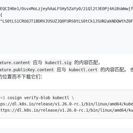
EQCIH0e1/0svxMoLzjeyhAaLFSHy5ZaYy0/2iQl2t3E0Pj4AiBsWmwjf
{

"LS0tLS1CRUdJTiBDRVJUSUZJQ0FURS0tLS0tCk1JSUN2akNDQWthZ0F
应与
的内容匹配，
ature.content
kubectl.sig
应与
的内容匹配。 
ature.publicKey.content
kubectl.cert
的位置而不下载它们：
L
=
1
 cosign verify-blob kubectl 
tps://dl.k8s.io/release/v1.26.0-rc.1/bin/linux/amd64/kub