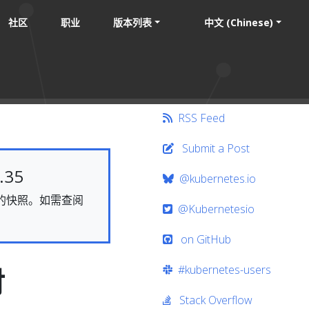
社区
职业
版本列表
中文 (Chinese)
RSS Feed
Submit a Post
35
@kubernetes.io
静态的快照。如需查阅
@Kubernetesio
on GitHub
#kubernetes-users
对
Stack Overflow