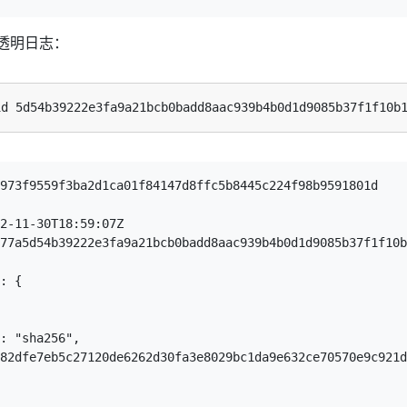
透明日志：
973f9559f3ba2d1ca01f84147d8ffc5b8445c224f98b9591801d

2-11-30T18:59:07Z

77a5d54b39222e3fa9a21bcb0badd8aac939b4b0d1d9085b37f1f10b
: {

: "sha256",

82dfe7eb5c27120de6262d30fa3e8029bc1da9e632ce70570e9c921d