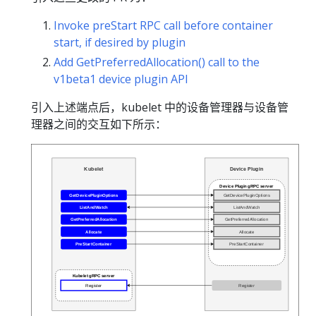
Invoke preStart RPC call before container
start, if desired by plugin
Add GetPreferredAllocation() call to the
v1beta1 device plugin API
引入上述端点后，kubelet 中的设备管理器与设备管
理器之间的交互如下所示：