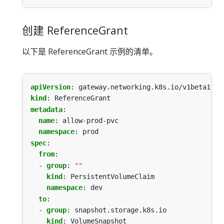
创建 ReferenceGrant
以下是 ReferenceGrant 示例的清单。
apiVersion
:
gateway.networking.k8s.io/v1beta1
kind
:
ReferenceGrant
metadata
:
name
:
allow-prod-pvc
namespace
:
prod
spec
:
from
:
- 
group
:
""
kind
:
PersistentVolumeClaim
namespace
:
dev
to
:
- 
group
:
snapshot.storage.k8s.io
kind
:
VolumeSnapshot