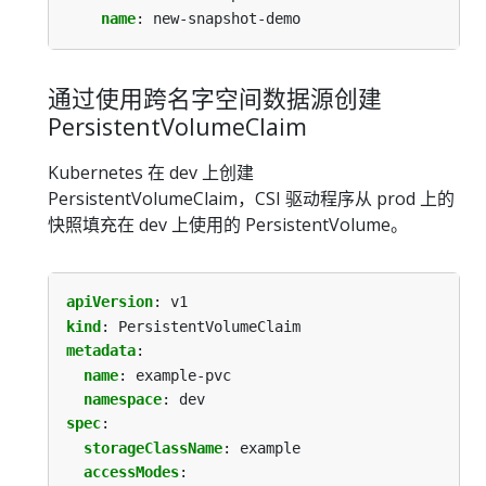
name
:
new-snapshot-demo
通过使用跨名字空间数据源创建
PersistentVolumeClaim
Kubernetes 在 dev 上创建
PersistentVolumeClaim，CSI 驱动程序从 prod 上的
快照填充在 dev 上使用的 PersistentVolume。
apiVersion
:
v1
kind
:
PersistentVolumeClaim
metadata
:
name
:
example-pvc
namespace
:
dev
spec
:
storageClassName
:
example
accessModes
: