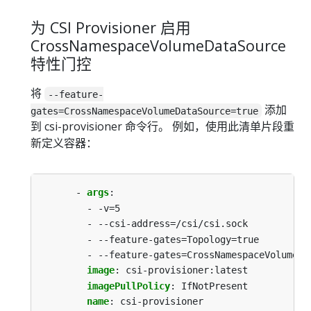
为 CSI Provisioner 启用
CrossNamespaceVolumeDataSource
特性门控
将
--feature-
添加
gates=CrossNamespaceVolumeDataSource=true
到 csi-provisioner 命令行。 例如，使用此清单片段重
新定义容器：
- 
args
:
- -v=5
- --csi-address=/csi/csi.sock
- --feature-gates=Topology=true
- --feature-gates=CrossNamespaceVolumeDa
image
:
csi-provisioner:latest
imagePullPolicy
:
IfNotPresent
name
:
csi-provisioner