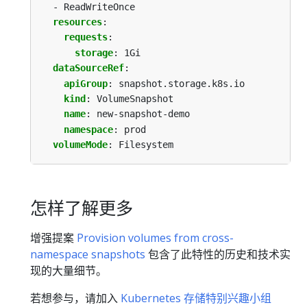
- ReadWriteOnce
resources
:
requests
:
storage
:
1Gi
dataSourceRef
:
apiGroup
:
snapshot.storage.k8s.io
kind
:
VolumeSnapshot
name
:
new-snapshot-demo
namespace
:
prod
volumeMode
:
Filesystem
怎样了解更多
增强提案
Provision volumes from cross-
namespace snapshots
包含了此特性的历史和技术实
现的大量细节。
若想参与，请加入
Kubernetes 存储特别兴趣小组