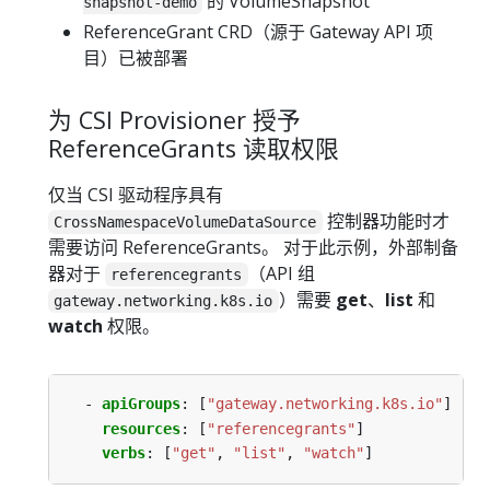
的 VolumeSnapshot
snapshot-demo
ReferenceGrant CRD（源于 Gateway API 项
目）已被部署
为 CSI Provisioner 授予
ReferenceGrants 读取权限
仅当 CSI 驱动程序具有
控制器功能时才
CrossNamespaceVolumeDataSource
需要访问 ReferenceGrants。 对于此示例，外部制备
器对于
（API 组
referencegrants
）需要
get
、
list
和
gateway.networking.k8s.io
watch
权限。
- 
apiGroups
:
[
"gateway.networking.k8s.io"
]
resources
:
[
"referencegrants"
]
verbs
:
[
"get"
,
"list"
,
"watch"
]