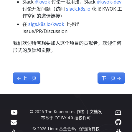
Slack
#kwok
讨论一般用法，Slack
#kwok-dev
讨论开发问题（访问
slack.k8s.io
获取 KWOK 工
作空间的邀请链接）
在
sigs.k8s.io/kwok
上提出
Issue/PR/Discussion
我们欢迎所有想要加入这个项目的贡献者，欢迎任何
形式的反馈和贡献。
←
上一页
下一页
→
© 2026 The Kubernetes 作者 | 文档发
布基于
CC BY 4.0
授权许可
© 2026 Linux 基金会®。保留所有权