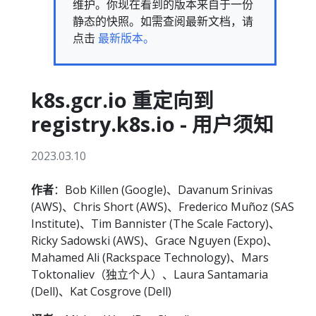
维护。你现在看到的版本来自于一份
静态的快照。如需查阅最新文档，请
点击
最新版本。
k8s.gcr.io 重定向到
registry.k8s.io - 用户须知
2023.03.10
作者
：Bob Killen (Google)、Davanum Srinivas
(AWS)、Chris Short (AWS)、Frederico Muñoz (SAS
Institute)、Tim Bannister (The Scale Factory)、
Ricky Sadowski (AWS)、Grace Nguyen (Expo)、
Mahamed Ali (Rackspace Technology)、Mars
Toktonaliev（独立个人）、Laura Santamaria
(Dell)、Kat Cosgrove (Dell)