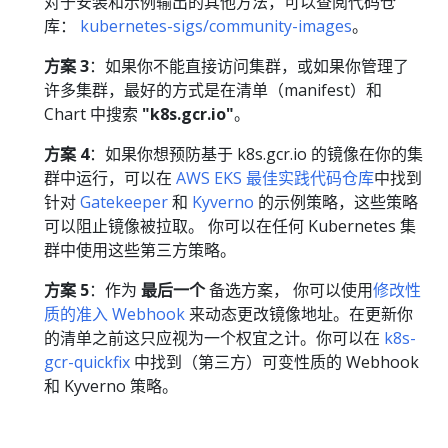
对于安装和示例输出的其他方法，可以查阅代码仓
库：
kubernetes-sigs/community-images
。
方案 3
：如果你不能直接访问集群，或如果你管理了
许多集群，最好的方式是在清单（manifest）和
Chart 中搜索
"k8s.gcr.io"
。
方案 4
：如果你想预防基于 k8s.gcr.io 的镜像在你的集
群中运行，可以在
AWS EKS 最佳实践代码仓库
中找到
针对
Gatekeeper
和
Kyverno
的示例策略，这些策略
可以阻止镜像被拉取。 你可以在任何 Kubernetes 集
群中使用这些第三方策略。
方案 5
：作为
最后一个
备选方案， 你可以使用
修改性
质的准入 Webhook
来动态更改镜像地址。在更新你
的清单之前这只应视为一个权宜之计。你可以在
k8s-
gcr-quickfix
中找到（第三方）可变性质的 Webhook
和 Kyverno 策略。