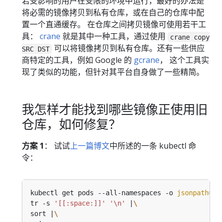
若受影响的用户在受限的环境中运行，最好的办法是
将必需的镜像拷贝到私有仓库，或在自己的仓库中配
置一个直通缓存。 在仓库之间拷贝镜像可使用若干工
具：
crane
就是其中一种工具，通过使用
crane copy
可以将镜像拷贝到私有仓库。还有一些供应
SRC DST
商特定的工具，例如 Google 的
gcrane
， 这个工具实
现了类似的功能，但针对其平台自身做了一些精简。
我怎样才能找到哪些镜像正使用旧
仓库，如何修复？
方案 1
： 试试
上一篇博文
中所述的一条 kubectl 命
令：
kubectl get pods --all-namespaces -o 
jsonpath
=
"{
tr -s 
'[[:space:]]'
'\n'
 |
sort |