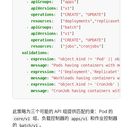
- 
apiGroups
:
[
"apps"
]
apiVersions
:
[
"v1"
]
operations
:
[
"CREATE"
,
"UPDATE"
]
resources
:
[
"deployments"
,
"replicasets"
,
- 
apiGroups
:
[
"batch"
]
apiVersions
:
[
"v1"
]
operations
:
[
"CREATE"
,
"UPDATE"
]
resources
:
[
"jobs"
,
"cronjobs"
]
validations
:
- 
expression
:
"object.kind != 'Pod' || objec
message
:
"Pods having containers with muta
- 
expression
:
"['Deployment','ReplicaSet','D
message
:
"Workloads having containers with
- 
expression
:
"object.kind != 'CronJob' || o
message
:
"CronJob having containers with m
此策略为三个可能的 API 组提供匹配约束：Pod 的
组、负载控制器的
和作业控制器
core/v1
apps/v1
的
。
batch/v1