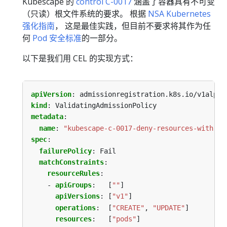
Kubescape 的
control C-0017
涵盖了容器具有不可变
（只读）根文件系统的要求。 根据
NSA Kubernetes
强化指南
， 这是最佳实践，但目前不要求将其作为任
何
Pod 安全标准
的一部分。
以下是我们用 CEL 的实现方式：
apiVersion
:
admissionregistration.k8s.io/v1alpha
kind
:
ValidatingAdmissionPolicy
metadata
:
name
:
"kubescape-c-0017-deny-resources-with-mu
spec
:
failurePolicy
:
Fail
matchConstraints
:
resourceRules
:
- 
apiGroups
:
[
""
]
apiVersions
:
[
"v1"
]
operations
:
[
"CREATE"
,
"UPDATE"
]
resources
:
[
"pods"
]