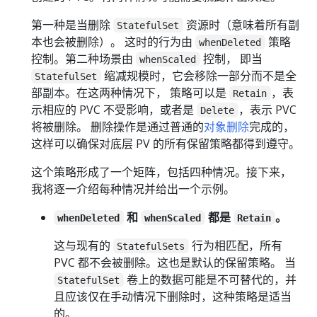
第一种是当删除
资源时（意味着所有副
StatefulSet
本也会被删除）。 这时的行为由
策略
whenDeleted
控制。第二种场景由
控制， 即当
whenScaled
缩减规模时，它会移除一部分而不是全
StatefulSet
部副本。在这两种情况下， 策略可以是
，表
Retain
示相应的 PVC 不受影响，或者是
，表示 PVC
Delete
将被删除。 删除操作是通过普通的
对象删除
完成的，
这样可以确保对底层 PV 的所有保留策略都得到遵守。
这个策略形成了一个矩阵，包括四种情况。接下来，
我将逐一介绍每种情况并给出一个示例。
和
都是
。
whenDeleted
whenScaled
Retain
这与现有的
行为相匹配，所有
StatefulSets
PVC 都不会被删除。这也是默认的保留策略。 当
卷上的数据可能是不可替代的，并
StatefulSet
且应该仅在手动情况下删除时，这种策略是适当
的。