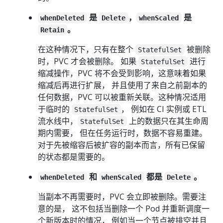
是
，
是
whenDeleted
Delete
whenScaled
。
Retain
在这种情况下，只有在整个
被删除
StatefulSet
时，PVC 才会被删除。 如果
进行
StatefulSet
缩减操作，PVC 将不会受到影响，这意味着如果
缩减后再进行扩展， 并且使用了来自之前副本的
任何数据，PVC 可以被重新关联。这种情况适用
于临时的
， 例如在 CI 实例或 ETL
StatefulSet
流水线中，
上的数据只在其生命周
StatefulSet
期内需要， 但在任务运行时，数据不容易重建。
对于先被缩容后被扩容的副本而言，所有已保留
的状态都是需要的。
和
都是
。
whenDeleted
whenScaled
Delete
当副本不再需要时，PVC 会立即被删除。需要注
意的是， 这不包括当删除一个 Pod 并重新调度一
个新版本时的情况， 例如当一个节点被排空并且