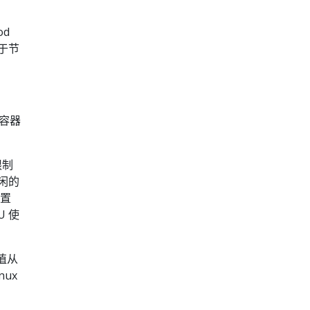
od
于节
的容器
限制
闲的
配置
 使
值从
ux