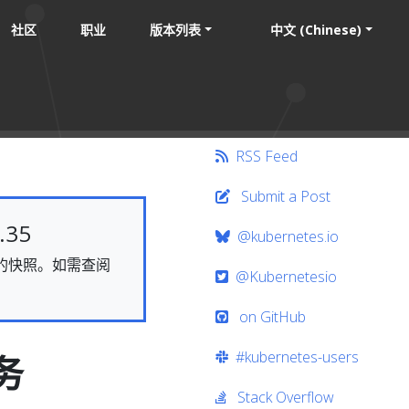
社区
职业
版本列表
中文 (Chinese)
RSS Feed
Submit a Post
35
@kubernetes.io
静态的快照。如需查阅
@Kubernetesio
on GitHub
#kubernetes-users
务
Stack Overflow