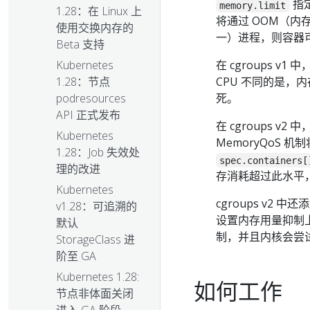
指定
memory.limit
1.28：在 Linux 上
将通过 OOM（
使用交换内存的
一）进程，则容器
Beta 支持
Kubernetes
在 cgroups v1 中
1.28：节点
CPU 不同的是，
podresources
死。
API 正式发布
在 cgroups v2 中
Kubernetes
MemoryQoS 机
1.28：Job 失效处
spec.containers[
理的改进
存消耗超过此水平，
Kubernetes
cgroups v2 中
v1.28：可追溯的
设置内存用量抑制
默认
制，并且内核会尝试
StorageClass 进
阶至 GA
Kubernetes 1.28:
如何工作
节点非体面关闭