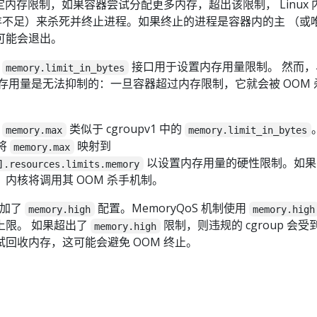
内存限制，如果容器尝试分配更多内存，超出该限制， Linux 
内存不足）来杀死并终止进程。如果终止的进程是容器内的主 （或
可能会退出。
，
接口用于设置内存用量限制。 然而，
memory.limit_in_bytes
内存用量是无法抑制的：一旦容器超过内存限制，它就会被 OOM 
，
类似于 cgroupv1 中的
memory.max
memory.limit_in_bytes
制将
映射到
memory.max
以设置内存用量的硬性限制。如果
].resources.limits.memory
内核将调用其 OOM 杀手机制。
还添加了
配置。MemoryQoS 机制使用
memory.high
memory.high
上限。 如果超出了
限制，则违规的 cgroup 会受
memory.high
回收内存，这可能会避免 OOM 终止。