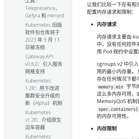
工具：
让我们比较一下在有和没有内
Telepresence、
配置内存请求和限制：
Gefyra 和 mirrord
内存请求
Kubernetes 旧版
软件包仓库将于
内存请求主要由 kube-
2023 年 9 月 13
中，没有任何控件来
日被冻结
用 Pod 规约中
Gateway API
v0.8.0：引入服务
cgroups v2 中
网格支持
用的最小内存量。 如
存在任何情况下都不
Kubernetes
字节的
memory.min
1.28：用于改进
这么多内存可用，或
集群安全升级的
MemoryQoS 机
新（Alpha）机制
spec.containers[
Kubernetes
的内存可用性。
v1.28：介绍原生
边车容器
内存限制
Kubernetes