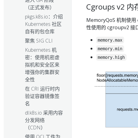
进入 GA 阶段
Cgroups v2
（正式发布）
pkgs.k8s.io：介绍
MemoryQoS 机制使用
Kubernetes 社区
性使用的 cgroupv2 
自有的包仓库
聚焦 SIG CLI
memory.max
memory.min
Kubernetes 机
密：使用机密虚
memory.high
拟机和安全区来
增强你的集群安
全性
在 CRI 运行时内
验证容器镜像签
名
dl.k8s.io 采用内容
分发网络
（CDN）
使用 OCI 工件为