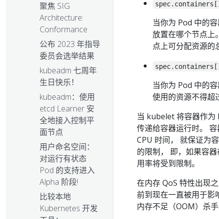
spec.containers[
聚焦 SIG
Architecture:
当你为 Pod 中
Conformance
放置在哪个节点上
公布 2023 年指导
点上可分配资源的
委员会选举结果
spec.containers[
kubeadm 七周年
生日快乐！
当你为 Pod 中的
kubeadm：使用
使用的资源不得超
etcd Learner 安
当 kubelet 将容器作
全地接入控制平
传递给容器运行时。 容器
面节点
CPU 时间， 就保证为
用户命名空间：
的限制， 即，如果容器在
对运行有状态
用率将受到限制。
Pod 的支持进入
Alpha 阶段!
在内存 QoS 特性出
前到现在一直被用于影
比较本地
内存不足（OOM）杀
Kubernetes 开发