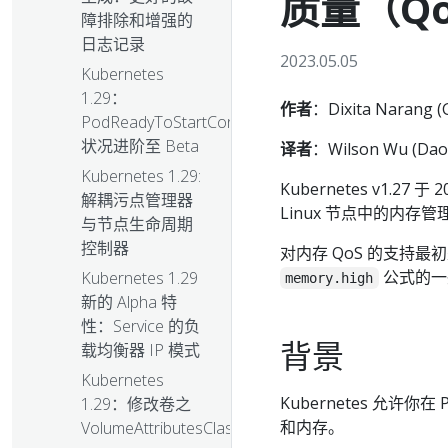
质量（Qo
障排除和增强的
日志记录
2023.05.05
Kubernetes
1.29：
作者
：Dixita Narang (
PodReadyToStartContainers
状况进阶至 Beta
译者
：Wilson Wu (Dao
Kubernetes 1.29:
Kubernetes v1.2
解耦污点管理器
Linux 节点中的内存
与节点生命周期
控制器
对内存 QoS 的支持最初是
公式的一
Kubernetes 1.29
memory.high
新的 Alpha 特
性：Service 的负
背景
载均衡器 IP 模式
Kubernetes
Kubernetes 允许
1.29：修改卷之
和内存。
VolumeAttributesClass