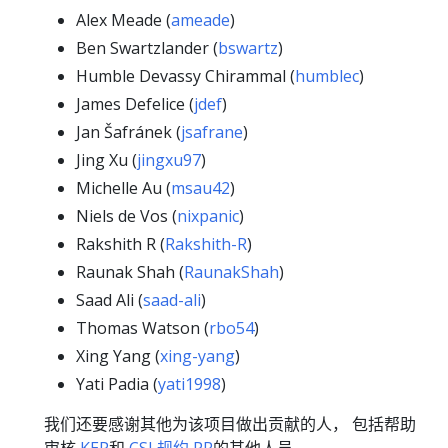
Alex Meade (
ameade
)
Ben Swartzlander (
bswartz
)
Humble Devassy Chirammal (
humblec
)
James Defelice (
jdef
)
Jan Šafránek (
jsafrane
)
Jing Xu (
jingxu97
)
Michelle Au (
msau42
)
Niels de Vos (
nixpanic
)
Rakshith R (
Rakshith-R
)
Raunak Shah (
RaunakShah
)
Saad Ali (
saad-ali
)
Thomas Watson (
rbo54
)
Xing Yang (
xing-yang
)
Yati Padia (
yati1998
)
我们还要感谢其他为该项目做出贡献的人， 包括帮助