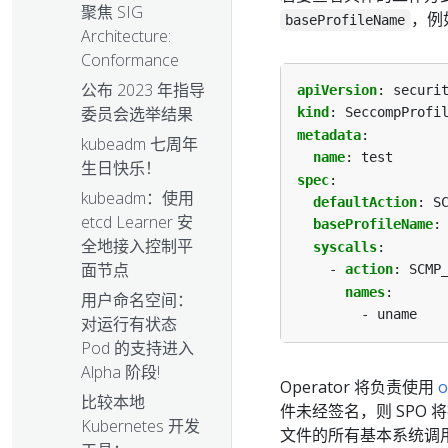
聚焦 SIG
，例
baseProfileName
Architecture:
Conformance
公布 2023 年指导
apiVersion
:
securi
委员会选举结果
kind
:
SeccompProfi
metadata
:
kubeadm 七周年
name
:
test
生日快乐！
spec
:
kubeadm：使用
defaultAction
:
S
etcd Learner 安
baseProfileName
:
全地接入控制平
syscalls
:
面节点
- 
action
:
SCMP
names
:
用户命名空间：
- uname
对运行有状态
Pod 的支持进入
Alpha 阶段!
Operator 将负责使用
o
比较本地
件未经签名，则 SPO
Kubernetes 开发
文件的所有基本系统调