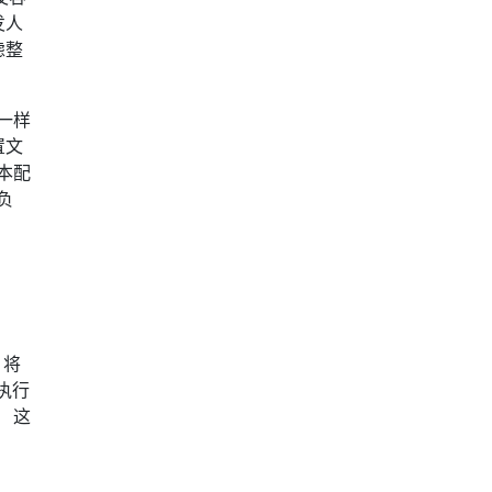
发人
虑整
一样
置文
本配
负
！将
执行
 这