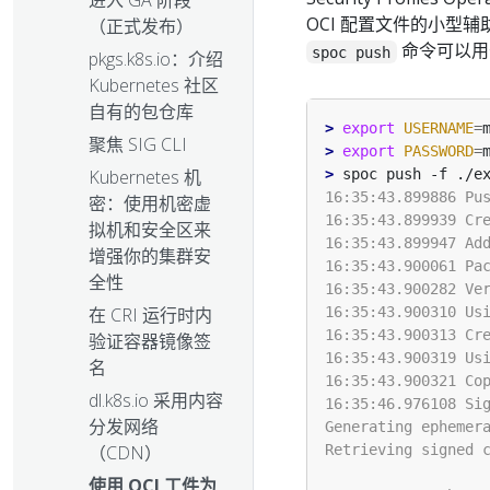
进入 GA 阶段
OCI 配置文件的小型
（正式发布）
命令可以用
spoc push
pkgs.k8s.io：介绍
Kubernetes 社区
自有的包仓库
>
export
USERNAME
=
聚焦 SIG CLI
>
export
PASSWORD
=
Kubernetes 机
>
密：使用机密虚
拟机和安全区来
增强你的集群安
全性
在 CRI 运行时内
验证容器镜像签
名
dl.k8s.io 采用内容
分发网络
（CDN）
使用 OCI 工件为