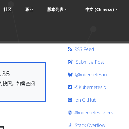
社区
职业
版本列表
中文 (Chinese)
RSS Feed
Submit a Post
35
@kubernetes.io
静态的快照。如需查阅
@Kubernetesio
on GitHub
#kubernetes-users
Stack Overflow