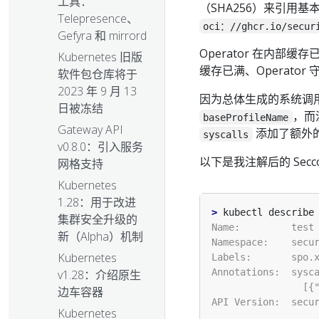
工具：
（SHA256）来引用
Telepresence、
oci：//ghcr.io/securi
Gefyra 和 mirrord
Operator 在内部缓
Kubernetes 旧版
缓存已满、Operat
软件包仓库将于
2023 年 9 月 13
因为总体生成的系统调用对用
日被冻结
，而没
baseProfileName
Gateway API
添加了额外
syscalls
v0.8.0：引入服务
以下是我注解后的 Seccom
网格支持
Kubernetes
1.28：用于改进
>
 kubectl describe
集群安全升级的
新（Alpha）机制
Kubernetes
v1.28：介绍原生
边车容器
Kubernetes