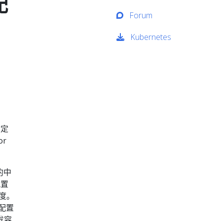
配
Forum
Kubernetes
中定
r
约中
配置
深度。
配置
发容