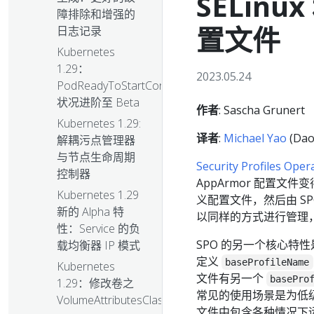
SELinu
障排除和增强的
置文件
日志记录
Kubernetes
1.29：
2023.05.24
PodReadyToStartContainers
状况进阶至 Beta
作者
: Sascha Grunert
Kubernetes 1.29:
译者
:
Michael Yao
(Dao
解耦污点管理器
与节点生命周期
Security Profiles Oper
控制器
AppArmor 配置文
Kubernetes 1.29
义配置文件，然后由 SP
新的 Alpha 特
以同样的方式进行管理
性：Service 的负
SPO 的另一个核心特性
载均衡器 IP 模式
定义
baseProfileName
Kubernetes
文件有另一个
basePro
1.29：修改卷之
常见的使用场景是为低
VolumeAttributesClass
文件中包含各种情况下