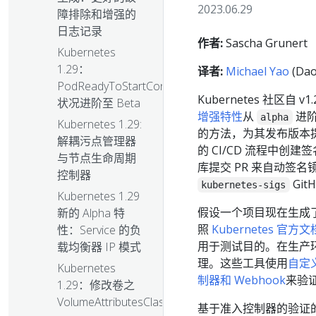
2023.06.29
障排除和增强的
日志记录
作者:
Sascha Grunert
Kubernetes
1.29：
译者:
Michael Yao
(Dao
PodReadyToStartContainers
Kubernetes 社区自
状况进阶至 Beta
增强特性
从
进
alpha
Kubernetes 1.29:
的方法，为其发布版本提供
解耦污点管理器
的 CI/CD 流程中创建签
与节点生命周期
库提交 PR 来自动签
控制器
Gi
kubernetes-sigs
Kubernetes 1.29
假设一个项目现在生成
新的 Alpha 特
照
Kubernetes 官方文
性：Service 的负
用于测试目的。在生产
载均衡器 IP 模式
理。这些工具使用
自定
Kubernetes
制器和 Webhook
来验
1.29：修改卷之
VolumeAttributesClass
基于准入控制器的验证