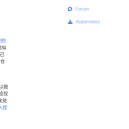
Forum
Kubernetes
应的
类似
自己
仓
以按
应仅
化处
入控