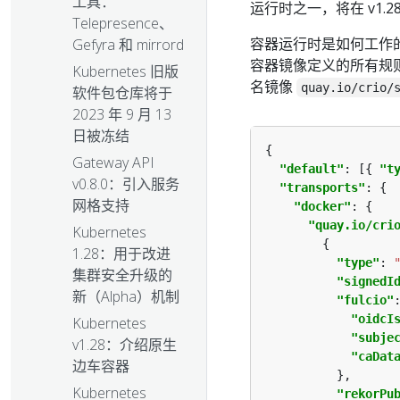
工具：
运行时之一，将在 v1.
Telepresence、
容器运行时是如何工作的
Gefyra 和 mirrord
容器镜像定义的所有规
Kubernetes 旧版
名镜像
quay.io/crio/
软件包仓库将于
2023 年 9 月 13
日被冻结
Gateway API
"default"
: [{ 
"t
v0.8.0：引入服务
"transports"
网格支持
"docker"
"quay.io/cri
Kubernetes
1.28：用于改进
"type"
: 
集群安全升级的
"signedI
新（Alpha）机制
"fulcio"
"oidcI
Kubernetes
"subje
v1.28：介绍原生
"caDat
边车容器
Kubernetes
"rekorPu