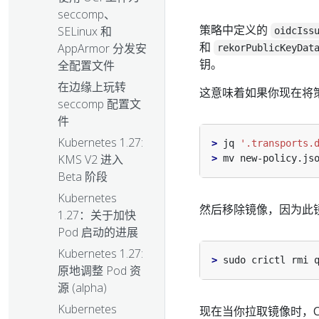
seccomp、
策略中定义的
SELinux 和
oidcIss
和
AppArmor 分发安
rekorPublicKeyDat
钥。
全配置文件
在边缘上玩转
这意味着如果你现在将
seccomp 配置文
件
Kubernetes 1.27:
>
 jq 
'.transports.
KMS V2 进入
>
Beta 阶段
Kubernetes
然后移除镜像，因为此
1.27：关于加快
Pod 启动的进展
Kubernetes 1.27:
>
原地调整 Pod 资
源 (alpha)
Kubernetes
现在当你拉取镜像时，CRI