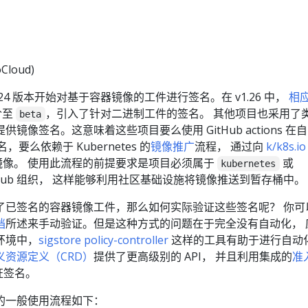
Cloud)
 v1.24 版本开始对基于容器镜像的工件进行签名。在 v1.26 中，
相
阶至
，引入了针对二进制工件的签名。 其他项目也采用了
beta
镜像签名。这意味着这些项目要么使用 GitHub actions 在
名，要么依赖于 Kubernetes 的
镜像推广
流程， 通过向
k/k8s.io
名镜像。 使用此流程的前提要求是项目必须属于
或
kubernetes
tHub 组织， 这样能够利用社区基础设施将镜像推送到暂存桶中。
了已签名的容器镜像工件，那么如何实际验证这些签名呢？ 你可
档
所述来手动验证。但是这种方式的问题在于完全没有自动化， 
环境中，
sigstore policy-controller
这样的工具有助于进行自动
义资源定义（CRD）
提供了更高级别的 API， 并且利用集成的
准
证签名。
的一般使用流程如下：