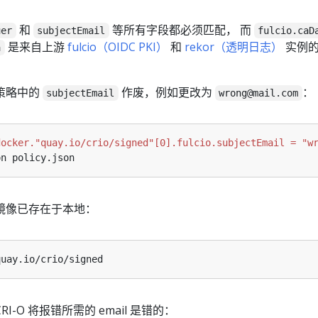
和
等所有字段都必须匹配， 而
uer
subjectEmail
fulcio.caD
是来自上游
fulcio（OIDC PKI）
和
rekor（透明日志）
实例
a
策略中的
作废，例如更改为
：
subjectEmail
wrong@mail.com
docker."quay.io/crio/signed"[0].fulcio.subjectEmail = "w
镜像已存在于本地：
-O 将报错所需的 email 是错的：