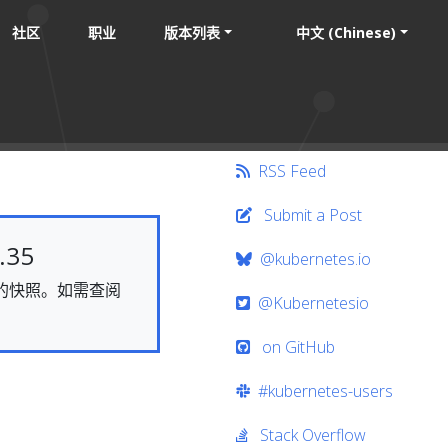
社区
职业
版本列表
中文 (Chinese)
RSS Feed
Submit a Post
35
@kubernetes.io
静态的快照。如需查阅
@Kubernetesio
on GitHub
#kubernetes-users
Stack Overflow