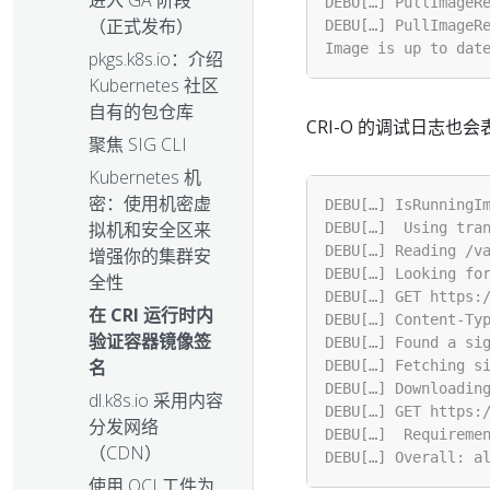
进入 GA 阶段
（正式发布）
pkgs.k8s.io：介绍
Kubernetes 社区
自有的包仓库
CRI-O 的调试日志也
聚焦 SIG CLI
Kubernetes 机
密：使用机密虚
拟机和安全区来
增强你的集群安
全性
在 CRI 运行时内
验证容器镜像签
名
dl.k8s.io 采用内容
分发网络
（CDN）
使用 OCI 工件为