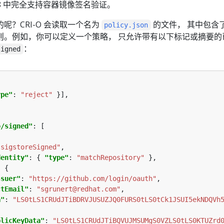
28 中完全支持容器镜像签名验证。
呢？CRI-O 会读取一个名为
的文件， 其中包含
policy.json
则。例如，你可以定义一个策略， 只允许带有以下标记或摘要的
：
signed
ype"
: 
"reject"
o/signed"
"sigstoreSigned"
dentity"
: { 
"type"
: 
"matchRepository"
ssuer"
: 
"https://github.com/login/oauth"
ctEmail"
: 
"sgrunert@redhat.com"
a"
: 
"LS0tLS1CRUdJTiBDRVJUSUZJQ0FURS0tLS0tCk1JSUI5ekNDQVh
blicKeyData"
: 
"LS0tLS1CRUdJTiBQVUJMSUMgS0VZLS0tLS0KTUZrd