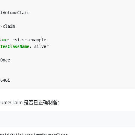
ntVolumeClaim
v-claim
Name
:
csi-sc-example
utesClassName
:
silver
eOnce
64Gi
VolumeClaim 是否已正确制备：