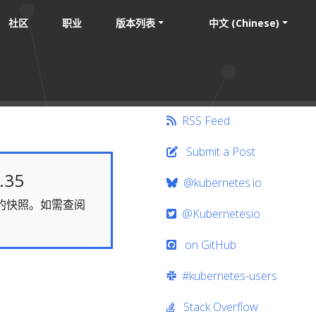
社区
职业
版本列表
中文 (Chinese)
RSS Feed
Submit a Post
35
@kubernetes.io
静态的快照。如需查阅
@Kubernetesio
on GitHub
#kubernetes-users
Stack Overflow