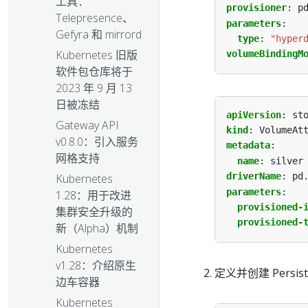
工具：
provisioner
:
p
Telepresence、
parameters
:
Gefyra 和 mirrord
type
:
"hyper
Kubernetes 旧版
volumeBindingM
软件包仓库将于
2023 年 9 月 13
日被冻结
apiVersion
:
st
Gateway API
kind
:
VolumeAt
v0.8.0：引入服务
metadata
:
网格支持
name
:
silver
driverName
:
pd
Kubernetes
parameters
:
1.28：用于改进
provisioned-
集群安全升级的
provisioned-
新（Alpha）机制
Kubernetes
v1.28：介绍原生
定义并创建 Persiste
边车容器
Kubernetes