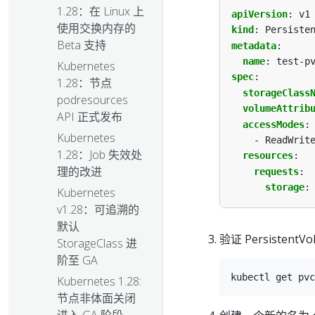
1.28：在 Linux 上
apiVersion
:
v1
使用交换内存的
kind
:
Persiste
Beta 支持
metadata
:
name
:
test-p
Kubernetes
spec
:
1.28：节点
storageClass
podresources
volumeAttrib
API 正式发布
accessModes
:
Kubernetes
- ReadWrit
1.28：Job 失效处
resources
:
理的改进
requests
:
storage
:
Kubernetes
v1.28：可追溯的
默认
验证 Persistent
StorageClass 进
阶至 GA
Kubernetes 1.28:
节点非体面关闭