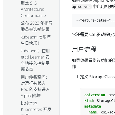
如果你想在 Alpha 
聚焦 SIG
中启用相关
apiserver
Architecture:
Conformance
公布 2023 年指导
委员会选举结果
它还需要 CSI 驱动程序实现
kubeadm 七周年
生日快乐！
用户流程
kubeadm：使用
etcd Learner 安
如果你想看到该功能的
全地接入控制平
作：
面节点
定义 StorageClass 
用户命名空间：
对运行有状态
Pod 的支持进入
Alpha 阶段!
apiVersion
:
st
kind
:
StorageC
比较本地
metadata
:
Kubernetes 开发
name
:
csi-sc