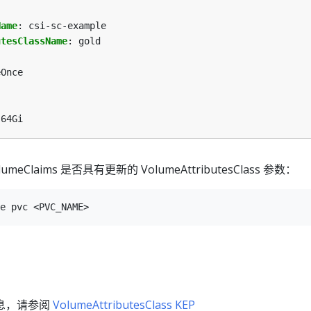
Name
:
csi-sc-example
utesClassName
:
gold
eOnce
64Gi
olumeClaims 是否具有更新的 VolumeAttributesClass 参数：
息，请参阅
VolumeAttributesClass KEP