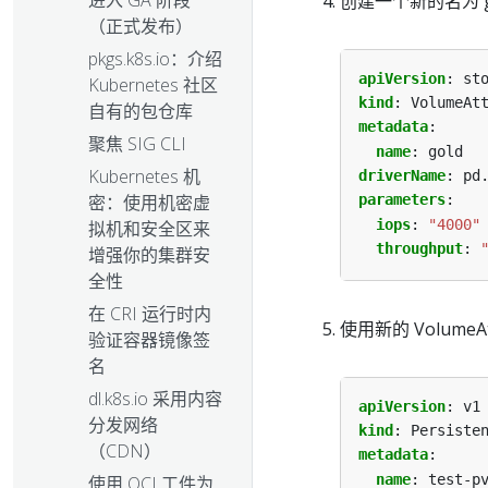
进入 GA 阶段
创建一个新的名为 gold
（正式发布）
pkgs.k8s.io：介绍
apiVersion
:
st
Kubernetes 社区
kind
:
VolumeAt
自有的包仓库
metadata
:
聚焦 SIG CLI
name
:
gold
Kubernetes 机
driverName
:
pd
密：使用机密虚
parameters
:
iops
:
"4000"
拟机和安全区来
throughput
:
增强你的集群安
全性
在 CRI 运行时内
使用新的 VolumeAt
验证容器镜像签
名
dl.k8s.io 采用内容
apiVersion
:
v1
分发网络
kind
:
Persiste
（CDN）
metadata
:
name
:
test-p
使用 OCI 工件为