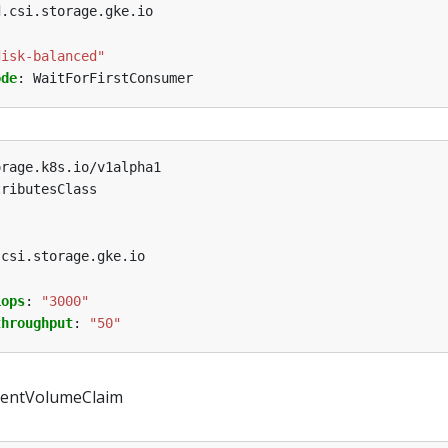
d.csi.storage.gke.io
disk-balanced"
ode
:
WaitForFirstConsumer
orage.k8s.io/v1alpha1
tributesClass
.csi.storage.gke.io
iops
:
"3000"
throughput
:
"50"
ntVolumeClaim