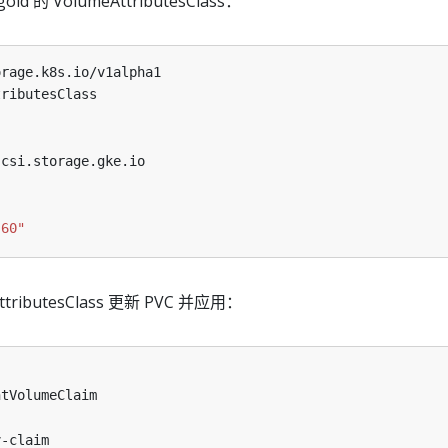
 的 VolumeAttributesClass：
orage.k8s.io/v1alpha1
tributesClass
.csi.storage.gke.io
"60"
tributesClass 更新 PVC 并应用：
ntVolumeClaim
v-claim