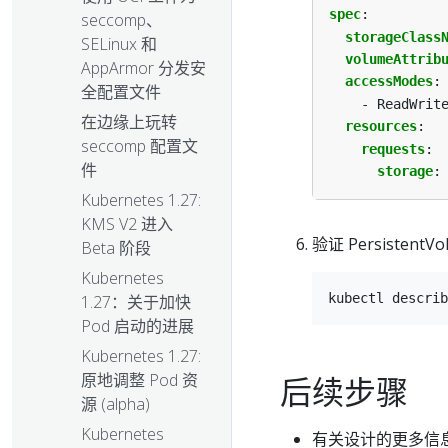
spec
:
seccomp、
storageClass
SELinux 和
volumeAttrib
AppArmor 分发安
accessModes
:
全配置文件
- ReadWrit
在边缘上玩转
resources
:
seccomp 配置文
requests
:
件
storage
:
Kubernetes 1.27:
KMS V2 进入
验证 PersistentV
Beta 阶段
Kubernetes
1.27：关于加快
Pod 启动的进展
Kubernetes 1.27:
原地调整 Pod 资
后续步骤
源 (alpha)
Kubernetes
有关设计的更多信