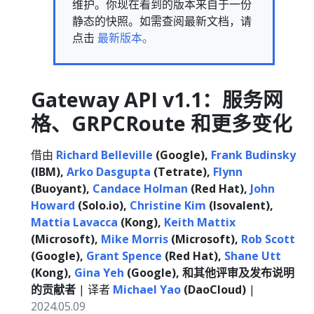
维护。你现在看到的版本来自于一份
静态的快照。如需查阅最新文档，请
点击
最新版本。
Gateway API v1.1：服务网
格、GRPCRoute 和更多变化
借由
Richard Belleville
(Google),
Frank Budinsky
(IBM),
Arko Dasgupta
(Tetrate),
Flynn
(Buoyant),
Candace Holman
(Red Hat),
John
Howard
(Solo.io),
Christine Kim
(Isovalent),
Mattia Lavacca
(Kong),
Keith Mattix
(Microsoft),
Mike Morris
(Microsoft),
Rob Scott
(Google),
Grant Spence
(Red Hat),
Shane Utt
(Kong),
Gina Yeh
(Google), 和其他评审及发布说明
的贡献者
| 译者
Michael Yao
(DaoCloud)
|
2024.05.09