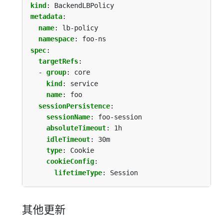
kind
:
BackendLBPolicy
metadata
:
name
:
lb-policy
namespace
:
foo-ns
spec
:
targetRefs
:
- 
group
:
core
kind
:
service
name
:
foo
sessionPersistence
:
sessionName
:
foo-session
absoluteTimeout
:
1h
idleTimeout
:
30m
type
:
Cookie
cookieConfig
:
lifetimeType
:
Session
其他更新