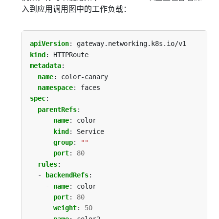
入到应用调用图中的工作负载：
apiVersion
:
gateway.networking.k8s.io/v1
kind
:
HTTPRoute
metadata
:
name
:
color-canary
namespace
:
faces
spec
:
parentRefs
:
- 
name
:
color
kind
:
Service
group
:
""
port
:
80
rules
:
- 
backendRefs
:
- 
name
:
color
port
:
80
weight
:
50
- 
name
:
color2