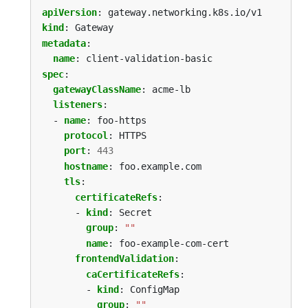
apiVersion
:
gateway.networking.k8s.io/v1
kind
:
Gateway
metadata
:
name
:
client-validation-basic
spec
:
gatewayClassName
:
acme-lb
listeners
:
- 
name
:
foo-https
protocol
:
HTTPS
port
:
443
hostname
:
foo.example.com
tls
:
certificateRefs
:
- 
kind
:
Secret
group
:
""
name
:
foo-example-com-cert
frontendValidation
:
caCertificateRefs
:
- 
kind
:
ConfigMap
group
:
""