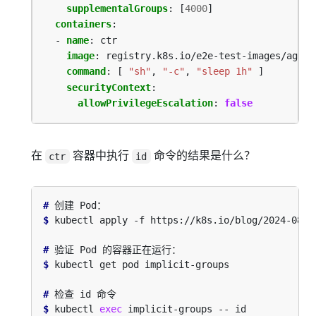
supplementalGroups
:
[
4000
]
containers
:
- 
name
:
ctr
image
:
registry.k8s.io/e2e-test-images/agnho
command
:
[
"sh"
,
"-c"
,
"sleep 1h"
]
securityContext
:
allowPrivilegeEscalation
:
false
在
容器中执行
命令的结果是什么？
ctr
id
#
$
#
$
#
$
 kubectl 
exec