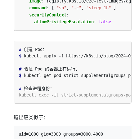
image
:
registry.k8s.io/e2e-test-images/agnho
command
:
[
"sh"
,
"-c"
,
"sleep 1h"
]
securityContext
:
allowPrivilegeEscalation
:
false
#
$
#
$
#
输出应类似于：