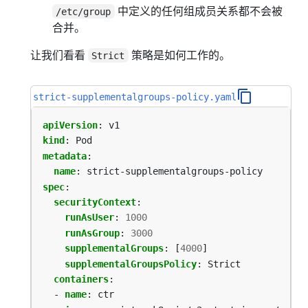
中定义的任何组成员关系都不会被
/etc/group
合并。
让我们看看
策略是如何工作的。
Strict
strict-supplementalgroups-policy.yaml
apiVersion
:
v1
kind
:
Pod
metadata
:
name
:
strict-supplementalgroups-policy
spec
:
securityContext
:
runAsUser
:
1000
runAsGroup
:
3000
supplementalGroups
:
[
4000
]
supplementalGroupsPolicy
:
Strict
containers
:
- 
name
:
ctr