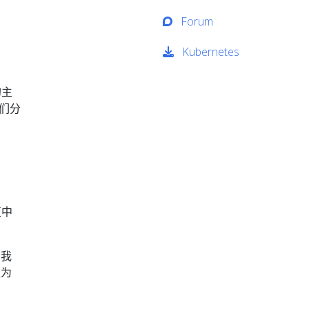
Forum
Kubernetes
的主
他们分
区中
到我
直为