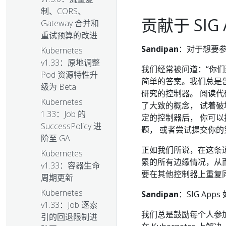
制、CORS、
贡献于 SIG 
Gateway 合并和
重试预算的改进
Sandipan
：对于想要参
Kubernetes
v1.33：原地调整
我们经常被问道：“你们
Pod 资源特性升
简单的答案。我们总是
级为 Beta
研究的控制器。 阅读
Kubernetes
了大致的概念， 试着
1.33：Job 的
定的控制器后， 你可
SuccessPolicy 进
题， 或者尝试提交你
阶至 GA
正如我们所说，在这条
Kubernetes
累的所有边缘情况，从
v1.33：容器生命
要在其他控制器上重复
周期更新
Kubernetes
Sandipan
：SIG A
v1.33：Job 逐索
我们总是鼓励每个人参
引的回退限制进