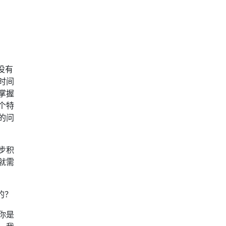
？
没有
时间
掌握
个特
的问
步积
就需
的？
你是