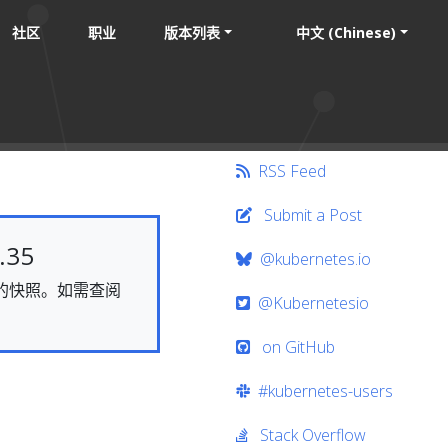
社区
职业
版本列表
中文 (Chinese)
RSS Feed
Submit a Post
35
@kubernetes.io
静态的快照。如需查阅
@Kubernetesio
on GitHub
#kubernetes-users
Stack Overflow