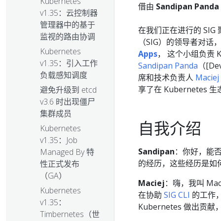
Kubernetes
借由
Sandipan Panda 
v1.35：云控制器
管理器中的基于
在我们正在进行的 SIG 
监视的路由协调
（SIG）的领导者对话，
Kubernetes
Apps
， 这个小组负责 
v1.35：引入工作
Sandipan Panda
（[Dev
负载感知调度
席和技术负责人
Maciej 
享了在 Kubernet
避免升级到 etcd
v3.6 时出现僵尸
集群成员
自我介绍
Kubernetes
v1.35：Job
Sandipan
：你好，能否
Managed By 特
的经历，这些经历是如何引
性正式发布
（GA）
Maciej
：嗨，我叫 Mac
Kubernetes
在协助
SIG CLI
的工作，
v1.35：
Kubernetes 做出贡
Timbernetes（世