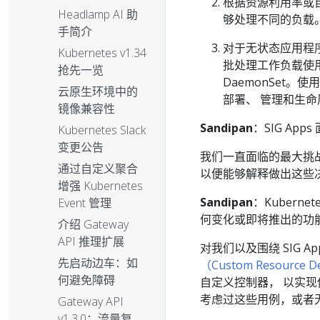
根据资源利用率或
Headlamp AI 助
够处理不同的负载
手简介
对于无状态应用程序使用
Kubernetes v1.34
批处理工作负载使用 
抢先一览
DaemonSet。使用
云原生环境中的
部署、 管理和生
镜像兼容性
Sandipan
：SIG A
Kubernetes Slack
变更公告
我们一直面临的最大挑
通过自定义聚合
以便能够解释做出这些
增强 Kubernetes
Sandipan
：Kuberne
Event 管理
何变化或即将推出的功能，
介绍 Gateway
API 推理扩展
对我们以及围绕 SIG 
先启动边车：如
（Custom Resource De
何避免障碍
自定义控制器， 以实
考虑过这些用例，或者无法
Gateway API
v1.3.0：流量复