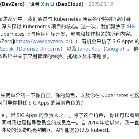
(DevZero)
| 译者
Xin Li
(DaoCloud)
|
2025.03.12
聚焦系列中，我们通过与 Kubernetes 项目各个特别兴趣小组
 深入探讨 Kubernetes 项目的核心。这一次，我们聚焦于
SIG
Kubernetes 上与应用程序开发、部署和操作相关的所有内容。
Zero](
https://www.devzero.io/
）） 有机会采访了 SIG Apps 
Szulik
（
Defense Unicorns
） 以及
Janet Kuo
（
Google
）。 
es 生态系统中关于应用管理的经验、挑战以及未来愿景。
先简单介绍一下你自己、你的角色，以及你在 Kubernetes 社
导你担任 SIG Apps 的当前角色的？
iej，是 SIG Apps 的负责人之一。除了这个角色， 你还可以看
同时我也是指导委员会的成员之一。自 2014 年底以来，我一
献，涉及的领域包括控制器、API 服务器以及 kubectl。