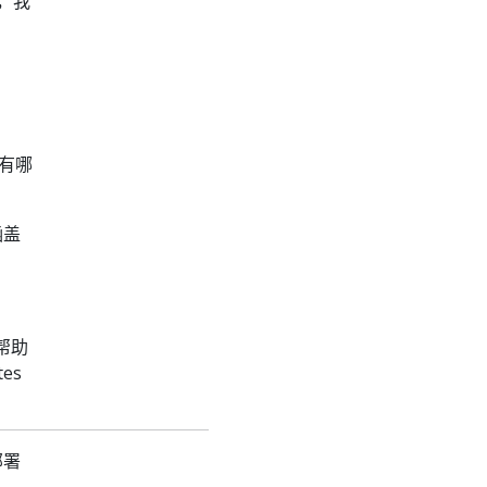
馈，我
势有哪
涵盖
帮助
es
部署