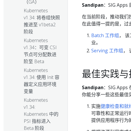
（GA）
Sandipan
：SIG A
Kubernetes
在当前阶段，推动我们控
v1.34: 将卷组快照
在此值得一提的是，过
推进至 v1beta2
阶段
Batch 工作组
， 该
Kubernetes
业。
v1.34：可变 CSI
Serving 工作组
， 
节点可分配数进
阶至 Beta
Kubernetes
最佳实践与
v1.34: 使用 Init 容
器定义应用环境
Sandipan
：SIG Ap
变量
你能分享一些这些最佳
Kubernetes
实施
健康检查和就
v1.34:
可靠性和正常运行
Kubernetes 中的
提供应用程序行为
PSI 指标进入
Beta 阶段