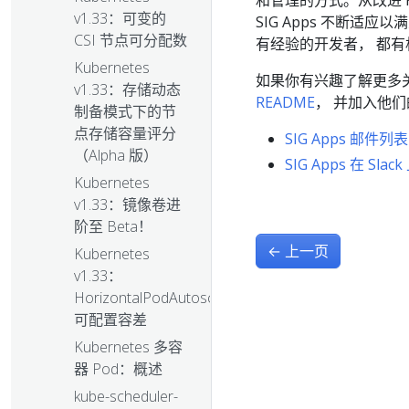
和管理的方式。从改进 Ku
v1.33：可变的
SIG Apps 不断
CSI 节点可分配数
有经验的开发者， 都
Kubernetes
如果你有兴趣了解更多关于
v1.33：存储动态
README
， 并加入他
制备模式下的节
点存储容量评分
SIG Apps 邮件列表
（Alpha 版）
SIG Apps 在 Slack
Kubernetes
v1.33：镜像卷进
阶至 Beta！
←
上一页
Kubernetes
v1.33：
HorizontalPodAutoscaler
可配置容差
Kubernetes 多容
器 Pod：概述
kube-scheduler-