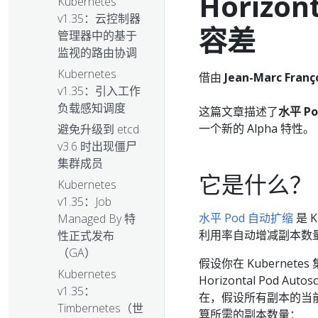
Horizon
Kubernetes
v1.35：云控制器
容差
管理器中的基于
监视的路由协调
Kubernetes
借由
Jean-Marc Franç
v1.35：引入工作
负载感知调度
这篇文章描述了
水平 P
一个新的 Alpha 特性。
避免升级到 etcd
v3.6 时出现僵尸
集群成员
它是什么？
Kubernetes
v1.35：Job
水平 Pod 自动扩缩
是 
Managed By 特
利用率自动增减副本数
性正式发布
（GA）
假设你在 Kubernet
Kubernetes
Horizontal Pod 
v1.35：
在，假设所有副本的当前 
Timbernetes（世
算所需的副本数量：