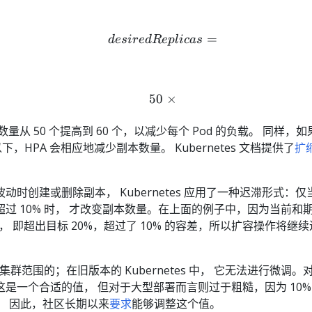
desiredReplicas = ceil\le
=
d
es
i
re
d
R
e
pl
i
c
a
s
50
50 \times (90/75) = 60
×
量从 50 个提高到 60 个，以减少每个 Pod 的负载。 同样，如
 以下，HPA 会相应地减少副本数量。 Kubernetes 文档提供了
扩
时创建或删除副本， Kubernetes 应用了一种迟滞形式：仅
过 10% 时， 才改变副本数量。在上面的例子中，因为当前和
， 即超出目标 20%，超过了 10% 的容差，所以扩容操作将继续
是集群范围的；在旧版本的 Kubernetes 中， 它无法进行微调。
是一个合适的值， 但对于大型部署而言则过于粗糙，因为 10%
d。 因此，社区长期以来
要求
能够调整这个值。