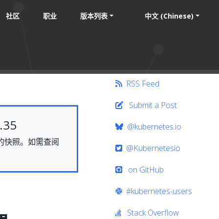
社区
职业
版本列表
中文 (Chinese)
RSS Feed
Submit a Post
35
@kubernetes.io
静态的快照。如需查阅
@Kubernetesio
on GitHub
#kubernetes-users
Stack Overflow