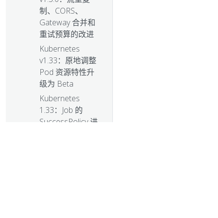
制、CORS、
Gateway 合并和
重试预算的改进
Kubernetes
v1.33：原地调整
Pod 资源特性升
级为 Beta
Kubernetes
1.33：Job 的
SuccessPolicy 进
阶至 GA
Kubernetes
v1.33：容器生命
周期更新
Kubernetes
v1.33：Job 逐索
引的回退限制进