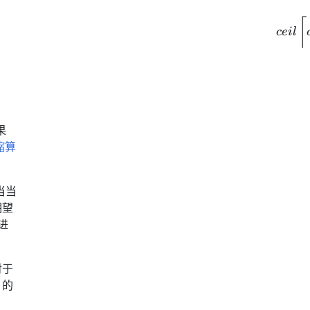
ft\lceil currentReplicas \times \frac{currentMetricValu
⌈
ce
i
l
果
缩算
当当
期望
进
对于
 的