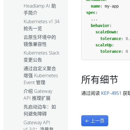
Headlamp AI 助
name
:
my-app
手简介
spec
:
...
Kubernetes v1.34
behavior
:
抢先一览
scaleDown
:
云原生环境中的
tolerance
:
0
镜像兼容性
scaleUp
:
tolerance
:
0
Kubernetes Slack
变更公告
通过自定义聚合
增强 Kubernetes
所有细节
Event 管理
介绍 Gateway
通过阅读
KEP-4951
获
API 推理扩展
先启动边车：如
何避免障碍
←
上一页
Gateway API
v1.3.0：流量复