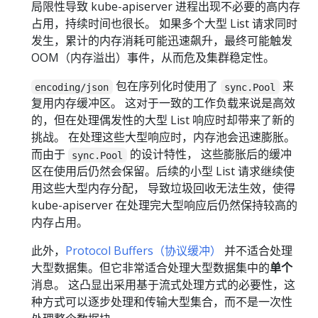
局限性导致 kube-apiserver 进程出现不必要的高内存
占用，持续时间也很长。 如果多个大型 List 请求同时
发生，累计的内存消耗可能迅速飙升，最终可能触发
OOM（内存溢出）事件，从而危及集群稳定性。
包在序列化时使用了
来
encoding/json
sync.Pool
复用内存缓冲区。 这对于一致的工作负载来说是高效
的，但在处理偶发性的大型 List 响应时却带来了新的
挑战。 在处理这些大型响应时，内存池会迅速膨胀。
而由于
的设计特性， 这些膨胀后的缓冲
sync.Pool
区在使用后仍然会保留。后续的小型 List 请求继续使
用这些大型内存分配， 导致垃圾回收无法生效，使得
kube-apiserver 在处理完大型响应后仍然保持较高的
内存占用。
此外，
Protocol Buffers（协议缓冲）
并不适合处理
大型数据集。但它非常适合处理大型数据集中的
单个
消息。 这凸显出采用基于流式处理方式的必要性，这
种方式可以逐步处理和传输大型集合，而不是一次性