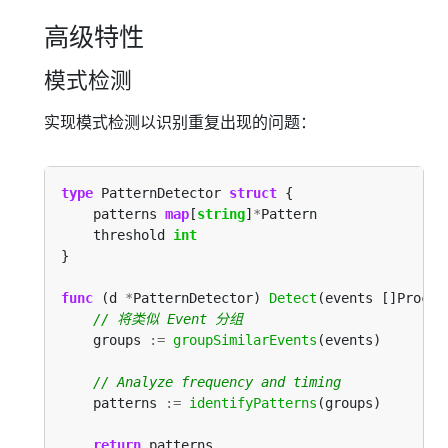
高级特性
模式检测
实现模式检测以识别重复出现的问题：
type
 PatternDetector 
struct
    patterns 
map
[
string
]
*
    threshold 
int
func
 (d 
*
PatternDetector) 
Detect
    groups 
:=
groupSimilarEvents
    patterns 
:=
identifyPatterns
return