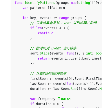
func
identifyPatterns
(groups 
map
[
string
var
for
 key, events 
:=
range
if
len
(events) < 
3
continue
        sort.
Slice
(events, 
func
(i, j 
int
) 
bool
return
 events[i].Event.LastTimestamp
        firstSeen 
:=
 events[
0
        lastSeen 
:=
 events[
len
(events)
-
1
        duration 
:=
 lastSeen.
Sub
(firstSeen).
Minu
var
 frequency 
float64
if
 duration > 
0