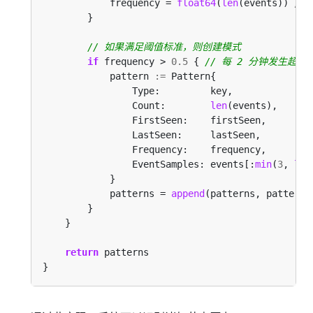
            frequency = 
float64
(
len
(events)) 
/
if
 frequency > 
0.5
 { 
            pattern 
:=
                Count:        
len
                EventSamples: events[:
min
(
3
, 
len
            patterns = 
append
return