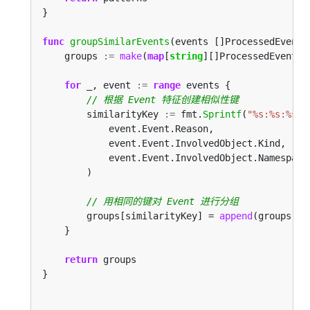
func
groupSimilarEvents
(events []ProcessedEvent)
    groups 
:=
make
(
map
[
string
for
 _, event 
:=
range
        similarityKey 
:=
 fmt.
Sprintf
(
"%s:%s:%s"
        groups[similarityKey] = 
append
return