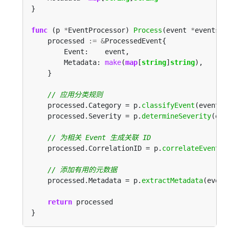
func
 (p 
*
EventProcessor) 
Process
(event 
*
eventsv1
    processed 
:=
&
        Metadata: 
make
(
map
[
string
]
string
    processed.Category = p.
classifyEvent
    processed.Severity = p.
determineSeverity
    processed.CorrelationID = p.
correlateEvent
    processed.Metadata = p.
extractMetadata
return