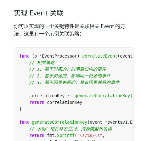
实现 Event 关联
你可以实现的一个关键特性是关联相关 Event 的方
法，这里有一个示例关联策略：
func
 (p 
*
EventProcessor) 
correlateEvent
(event 
*
e
    correlationKey 
:=
generateCorrelationKey
return
func
generateCorrelationKey
(event 
*
eventsv1.Even
return
 fmt.
Sprintf
(
"%s/%s/%s"