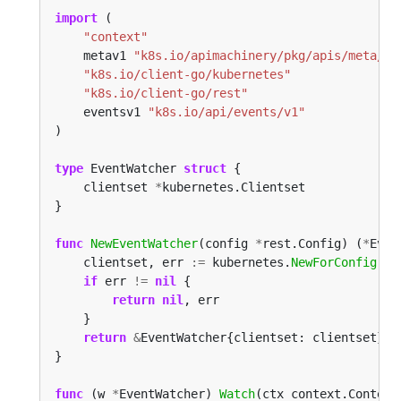
import
"context"
    metav1 
"k8s.io/apimachinery/pkg/apis/meta/v1
"k8s.io/client-go/kubernetes"
"k8s.io/client-go/rest"
    eventsv1 
"k8s.io/api/events/v1"
type
 EventWatcher 
struct
    clientset 
*
func
NewEventWatcher
(config 
*
rest.Config) (
*
Even
    clientset, err 
:=
 kubernetes.
NewForConfig
if
 err 
!=
nil
return
nil
return
&
EventWatcher{clientset: clientset}, 
func
 (w 
*
EventWatcher) 
Watch
(ctx context.Context