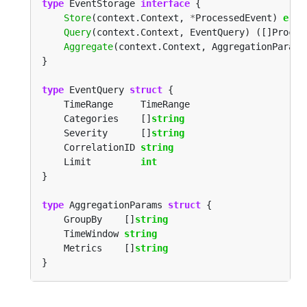
type
 EventStorage 
interface
Store
(context.Context, 
*
ProcessedEvent) 
erro
Query
(context.Context, EventQuery) ([]Proces
Aggregate
(context.Context, AggregationParams
type
 EventQuery 
struct
    Categories    []
string
    Severity      []
string
    CorrelationID 
string
    Limit         
int
type
 AggregationParams 
struct
    GroupBy    []
string
    TimeWindow 
string
    Metrics    []
string