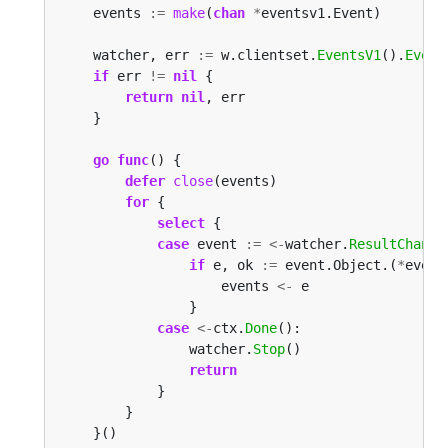
    events 
:=
make
(
chan
*
    watcher, err 
:=
 w.clientset.
EventsV1
().
Event
if
 err 
!=
nil
return
nil
go
func
defer
close
for
select
case
 event 
:=
<-
watcher.
ResultChan
if
 e, ok 
:=
 event.Object.(
*
                    events 
<-
case
<-
ctx.
Done
                watcher.
Stop
return