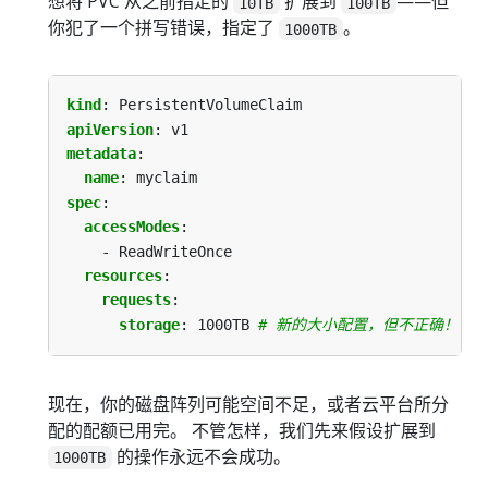
想将 PVC 从之前指定的
扩展到
——但
10TB
100TB
你犯了一个拼写错误，指定了
。
1000TB
kind
:
PersistentVolumeClaim
apiVersion
:
v1
metadata
:
name
:
myclaim
spec
:
accessModes
:
- ReadWriteOnce
resources
:
requests
:
storage
:
1000TB
# 新的大小配置，但不正确！
现在，你的磁盘阵列可能空间不足，或者云平台所分
配的配额已用完。 不管怎样，我们先来假设扩展到
的操作永远不会成功。
1000TB