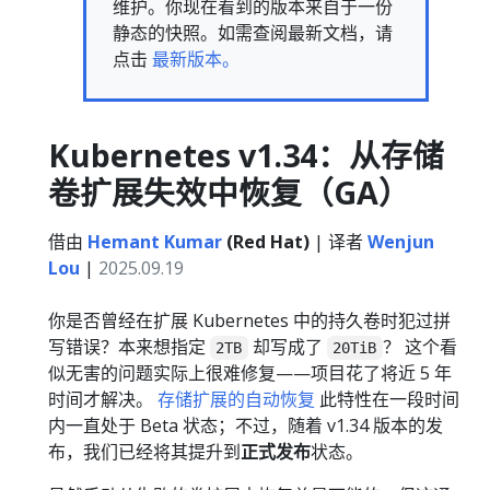
维护。你现在看到的版本来自于一份
静态的快照。如需查阅最新文档，请
点击
最新版本。
Kubernetes v1.34：从存储
卷扩展失效中恢复（GA）
借由
Hemant Kumar
(Red Hat)
| 译者
Wenjun
Lou
|
2025.09.19
你是否曾经在扩展 Kubernetes 中的持久卷时犯过拼
写错误？本来想指定
却写成了
？ 这个看
2TB
20TiB
似无害的问题实际上很难修复——项目花了将近 5 年
时间才解决。
存储扩展的自动恢复
此特性在一段时间
内一直处于 Beta 状态；不过，随着 v1.34 版本的发
布，我们已经将其提升到
正式发布
状态。