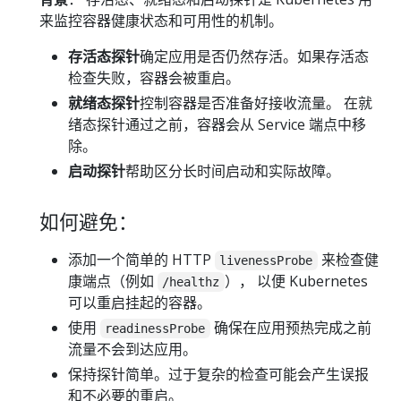
来监控容器健康状态和可用性的机制。
存活态探针
确定应用是否仍然存活。如果存活态
检查失败，容器会被重启。
就绪态探针
控制容器是否准备好接收流量。 在就
绪态探针通过之前，容器会从 Service 端点中移
除。
启动探针
帮助区分长时间启动和实际故障。
如何避免：
添加一个简单的 HTTP
来检查健
livenessProbe
康端点（例如
）， 以便 Kubernetes
/healthz
可以重启挂起的容器。
使用
确保在应用预热完成之前
readinessProbe
流量不会到达应用。
保持探针简单。过于复杂的检查可能会产生误报
和不必要的重启。