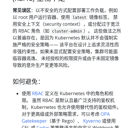
常见误区
：以不安全的方式配置部署工作负载，例如
以 root 用户运行容器、使用
镜像标签、 禁
latest
用安全上下文（security context），或分配过于宽泛
的 RBAC 角色（如
）。 这些做法之所
cluster-admin
以普遍存在，是因为 Kubernetes 默认并不会强制实
施严格的安全策略—— 该平台在设计上追求灵活性而
非强约束性。如果未显式配置安全策略，集群可能面
临容器逃逸、 未经授权的权限提升或由于未固定镜像
导致的意外生产变更等风险。
如何避免：
使用
RBAC
定义在 Kubernetes 中的角色和权
限。 虽然 RBAC 是默认且最广泛支持的鉴权机
制，Kubernetes 也允许使用替代性的鉴权组件。
对于更高级或外部策略需求，可以考虑
OPA
Gatekeeper
（基于 Rego）、
Kyverno
或使用
CEL 或
Cedar
等策略语言的自定义 Webhook 等