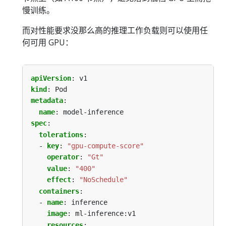
慢训练。
而对性能要求没那么高的推理工作负载则可以使用任
何可用 GPU：
apiVersion
:
v1
kind
:
Pod
metadata
:
name
:
model-inference
spec
:
tolerations
:
- 
key
:
"gpu-compute-score"
operator
:
"Gt"
value
:
"400"
effect
:
"NoSchedule"
containers
:
- 
name
:
inference
image
:
ml-inference:v1
resources
: