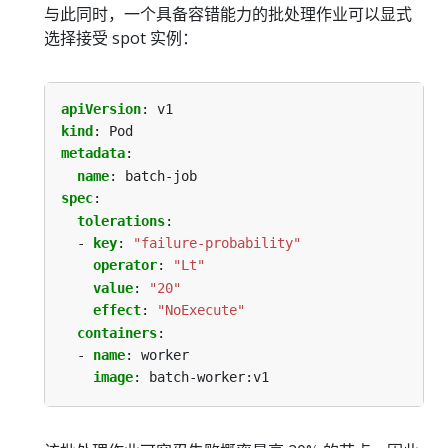
与此同时，一个具备容错能力的批处理作业可以显式
选择接受 spot 实例：
apiVersion
:
v1
kind
:
Pod
metadata
:
name
:
batch-job
spec
:
tolerations
:
- 
key
:
"failure-probability"
operator
:
"Lt"
value
:
"20"
effect
:
"NoExecute"
containers
:
- 
name
:
worker
image
:
batch-worker:v1