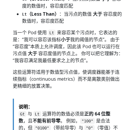
度的数值时，容忍度匹配
（Less Than）
：当污点的数值
大于
容忍度的
Lt
数值时，容忍度匹配
当一个 Pod 使用
来容忍某个污点时，它表达的
Lt
是：“我可以容忍该指标
小于
我的阈值的节点”。 由于
“容忍度”本质上允许调度，因此该 Pod 也可以运行在
污点值
大于
容忍度值的节点上。 你可以把它理解为：
“我容忍满足我最低要求之上的节点”。
这些运算符适用于数值型污点值，使调度器能基于连
续指标（continuous metrics）而不是离散类别做出
更精细的放置决策。
说明：
与
运算符的数值必须是
正的 64 位整
Gt
Lt
数
，且
不能有前导零
。 例如，
是合法
"100"
的，但
（带前导零）与
（零值）不
"0100"
"0"