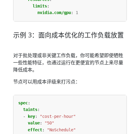
limits
:
nvidia.com/gpu
:
1
示例 3：面向成本优化的工作负载放置
对于批处理或非关键工作负载，你可能希望即使牺牲
一些性能特征，也通过运行在更便宜的节点上来尽量
降低成本。
节点可以用成本评级来打污点：
spec
:
taints
:
- 
key
:
"cost-per-hour"
value
:
"50"
effect
:
"NoSchedule"