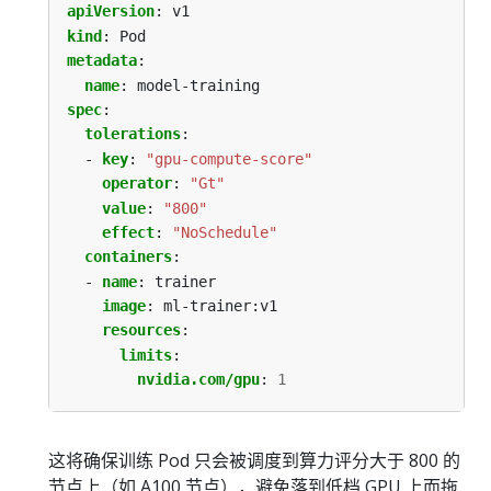
apiVersion
:
v1
kind
:
Pod
metadata
:
name
:
model-training
spec
:
tolerations
:
- 
key
:
"gpu-compute-score"
operator
:
"Gt"
value
:
"800"
effect
:
"NoSchedule"
containers
:
- 
name
:
trainer
image
:
ml-trainer:v1
resources
:
limits
:
nvidia.com/gpu
:
1
这将确保训练 Pod 只会被调度到算力评分大于 800 的
节点上（如 A100 节点），避免落到低档 GPU 上而拖