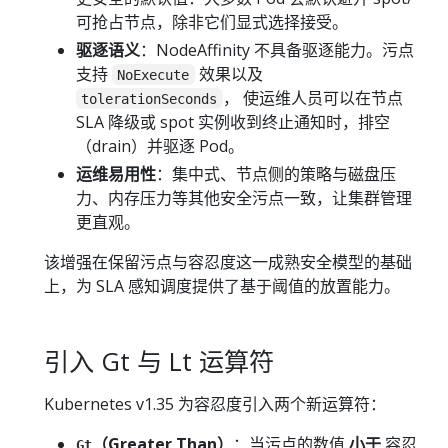
可抢占节点，除非它们显式选择接受。
驱逐语义
：NodeAffinity 不具备驱逐能力。污点
支持
效果以及
NoExecute
， 使运维人员可以在节点
tolerationSeconds
SLA 降级或 spot 实例收到终止通知时，排空
（drain）并驱逐 Pod。
运维易用性
：集中式、节点侧的策略与磁盘压
力、内存压力等其他安全污点一致，让集群管理
更直观。
该增强在保留污点与容忍度这一成熟安全模型的基础
上，为 SLA 感知调度提供了基于阈值的放置能力。
引入 Gt 与 Lt 运算符
Kubernetes v1.35 为容忍度引入两个新运算符：
（Greater Than）
：当污点的数值
小于
容忍
Gt