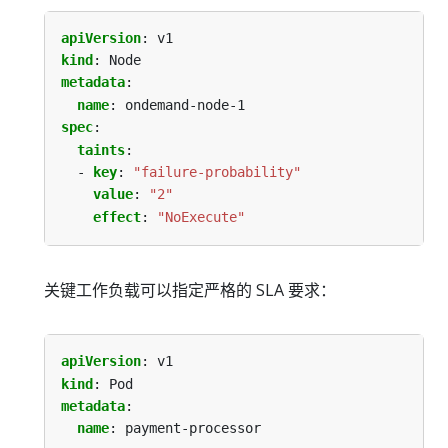
apiVersion
:
v1
kind
:
Node
metadata
:
name
:
ondemand-node-1
spec
:
taints
:
- 
key
:
"failure-probability"
value
:
"2"
effect
:
"NoExecute"
关键工作负载可以指定严格的 SLA 要求：
apiVersion
:
v1
kind
:
Pod
metadata
:
name
:
payment-processor