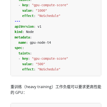
- 
key
:
"gpu-compute-score"
value
:
"1000"
effect
:
"NoSchedule"
---
apiVersion
:
v1
kind
:
Node
metadata
:
name
:
gpu-node-t4
spec
:
taints
:
- 
key
:
"gpu-compute-score"
value
:
"500"
effect
:
"NoSchedule"
重训练（heavy training）工作负载可以要求更高性能
的 GPU：