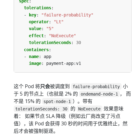
spec
:
tolerations
:
- 
key
:
"failure-probability"
operator
:
"Lt"
value
:
"5"
effect
:
"NoExecute"
tolerationSeconds
:
30
containers
:
- 
name
:
app
image
:
payment-app:v1
这个 Pod 将
只会
被调度到
小
failure-probability
于 5 的节点上（也就是 2% 的
， 而
ondemand-node-1
不是 15% 的
）。带有
spot-node-1
的
效果意味
tolerationSeconds: 30
NoExecute
着： 如果节点 SLA 降级（例如云厂商改变了污点
值），该 Pod 会获得 30 秒的时间用于优雅终止，然
后才会被强制驱逐。