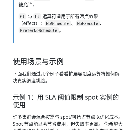
被允许。
与
运算符适用于所有污点效果
Gt
Lt
（effect）：
、
、
NoSchedule
NoExecute
。
PreferNoSchedule
使用场景与示例
下面我们通过几个例子看看扩展容忍度运算符如何解
决真实调度挑战。
示例 1：用 SLA 阈值限制 spot 实例的
使用
许多集群会混合按需与 spot/可抢占节点以优化成本。
Spot 节点能显著节省费用，但失败率更高。 你希望大