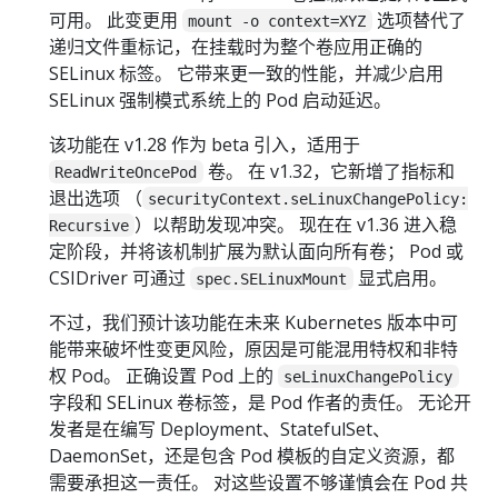
可用。 此变更用
选项替代了
mount -o context=XYZ
递归文件重标记，在挂载时为整个卷应用正确的
SELinux 标签。 它带来更一致的性能，并减少启用
SELinux 强制模式系统上的 Pod 启动延迟。
该功能在 v1.28 作为 beta 引入，适用于
卷。 在 v1.32，它新增了指标和
ReadWriteOncePod
退出选项 （
securityContext.seLinuxChangePolicy:
）以帮助发现冲突。 现在在 v1.36 进入稳
Recursive
定阶段，并将该机制扩展为默认面向所有卷； Pod 或
CSIDriver 可通过
显式启用。
spec.SELinuxMount
不过，我们预计该功能在未来 Kubernetes 版本中可
能带来破坏性变更风险，原因是可能混用特权和非特
权 Pod。 正确设置 Pod 上的
seLinuxChangePolicy
字段和 SELinux 卷标签，是 Pod 作者的责任。 无论开
发者是在编写 Deployment、StatefulSet、
DaemonSet，还是包含 Pod 模板的自定义资源，都
需要承担这一责任。 对这些设置不够谨慎会在 Pod 共