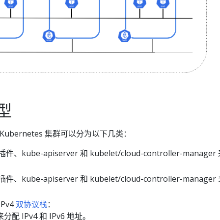
型
Kubernetes 集群可以分为以下几类：
kube-apiserver 和 kubelet/cloud-controller-manage
kube-apiserver 和 kubelet/cloud-controller-manage
IPv4
双协议栈
：
 IPv4 和 IPv6 地址。