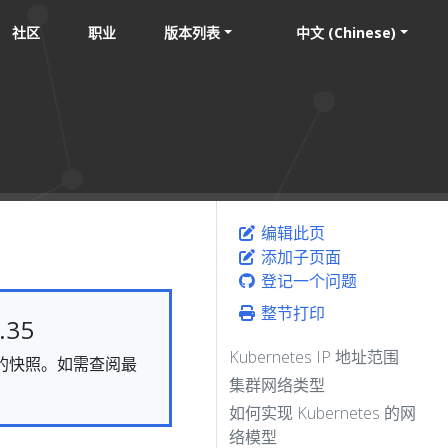
社区
职业
版本列表
中文 (Chinese)
编辑此页
添加子页面
登记一个问题
整节打印
35
Kubernetes IP 地址范围
静态的快照。如需查阅最
集群网络类型
如何实现 Kubernetes 的网
络模型