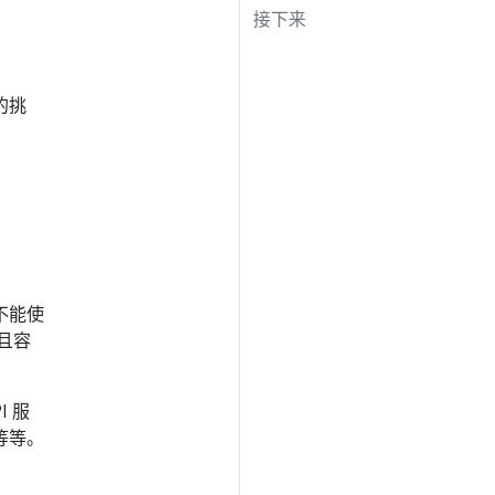
接下来
的挑
不能使
且容
 服
等等。