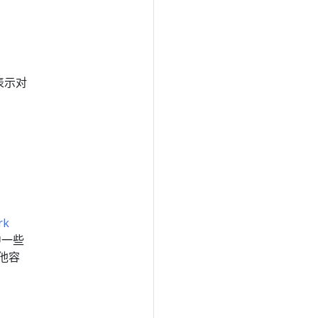
所表示对
rk
中一些
他容