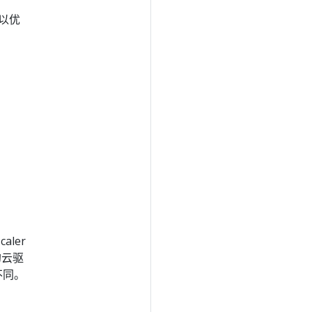
，以优
aler
的云驱
不同。