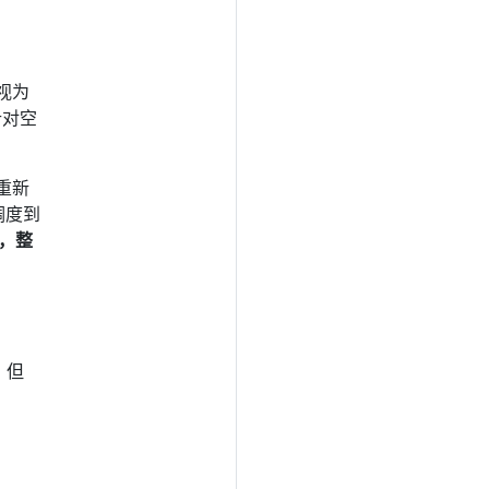
被视为
针对空
被重新
调度到
，整
，但