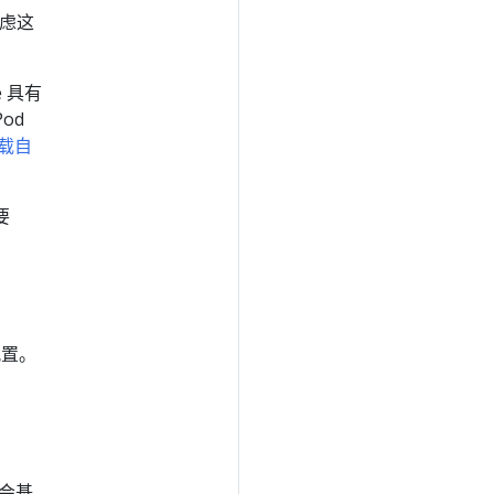
考虑这
e 具有
od
载自
要
配置。
 会基