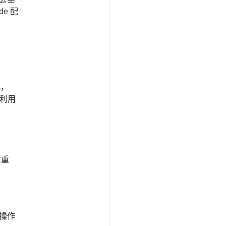
e 配
此，
 利用
样重
合操作