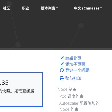
社区
职业
版本列表
中文 (Chinese)
编辑此页
添加子页面
登记一个问题
整节打印
35
Node 制备
静态的快照。如需查阅最
Pod 调度约束
Autoscaler 配置施加的
Node 约束