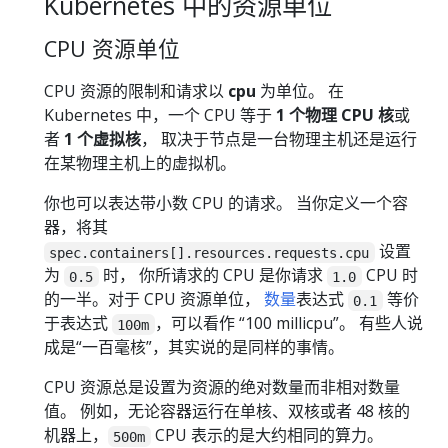
Kubernetes 中的资源单位
CPU 资源单位
CPU 资源的限制和请求以
cpu
为单位。 在
Kubernetes 中，一个 CPU 等于
1 个物理 CPU 核
或
者
1 个虚拟核
， 取决于节点是一台物理主机还是运行
在某物理主机上的虚拟机。
你也可以表达带小数 CPU 的请求。 当你定义一个容
器，将其
设置
spec.containers[].resources.requests.cpu
为
时， 你所请求的 CPU 是你请求
CPU 时
0.5
1.0
的一半。对于 CPU 资源单位，
数量
表达式
等价
0.1
于表达式
，可以看作 “100 millicpu”。 有些人说
100m
成是“一百毫核”，其实说的是同样的事情。
CPU 资源总是设置为资源的绝对数量而非相对数量
值。 例如，无论容器运行在单核、双核或者 48 核的
机器上，
CPU 表示的是大约相同的算力。
500m