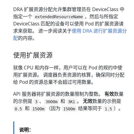
DRA 扩展资源分配允许集群管理员在 DeviceClass 中
指定一个
，然后与所指定
extendedResourceName
DeviceClass 匹配的设备可以使用 Pod 的扩展资源请
求来获取。 进一步阅读关于
使用 DRA 进行扩展资源分
配
的内容。
使用扩展资源
就像 CPU 和内存一样，用户可以在 Pod 的规约中使
用扩展资源。 调度器负责资源的核算，确保同时分配
给 Pod 的资源总量不会超过可用数量。
API 服务器将扩展资源的数量限制为整数。
有效
数量
的示例是
、
和
。
无效
数量的示例是
3
3000m
3Ki
和
（因为
结果等同于
）。
0.5
1500m
1500m
1.5
说明：