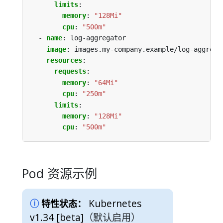
limits
:
memory
:
"128Mi"
cpu
:
"500m"
- 
name
:
log-aggregator
image
:
images.my-company.example/log-aggrega
resources
:
requests
:
memory
:
"64Mi"
cpu
:
"250m"
limits
:
memory
:
"128Mi"
cpu
:
"500m"
Pod 资源示例
Kubernetes
特性状态：
v1.34 [beta]
（默认启用）