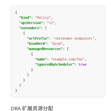
"kind"
: 
"Policy"
"apiVersion"
: 
"v1"
"extenders"
"urlPrefix"
: 
"<extender-endpoint>"
"bindVerb"
: 
"bind"
"managedResources"
"name"
: 
"example.com/foo"
"ignoredByScheduler"
: 
true
DRA 扩展资源分配