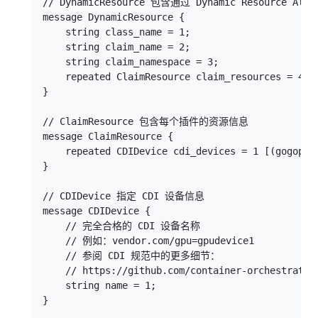
// DynamicResource 包含通过 Dynamic Resource A
message DynamicResource {

    string class_name = 1;

    string claim_name = 2;

    string claim_namespace = 3;

    repeated ClaimResource claim_resources = 4;

}

// ClaimResource 包含每个插件的资源信息

message ClaimResource {

    repeated CDIDevice cdi_devices = 1 [(gogoprot
}

// CDIDevice 指定 CDI 设备信息

message CDIDevice {

    // 完全合格的 CDI 设备名称

    // 例如：vendor.com/gpu=gpudevice1

    // 参阅 CDI 规范中的更多细节：

    // https://github.com/container-orchestrated
    string name = 1;
