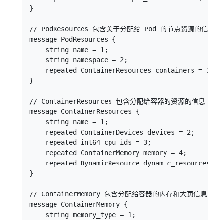
}

// PodResources 包含关于分配给 Pod 的节点资源的信息

message PodResources {

    string name = 1;

    string namespace = 2;

    repeated ContainerResources containers = 3;

}

// ContainerResources 包含分配给容器的资源的信息

message ContainerResources {

    string name = 1;

    repeated ContainerDevices devices = 2;

    repeated int64 cpu_ids = 3;

    repeated ContainerMemory memory = 4;

    repeated DynamicResource dynamic_resources = 
}

// ContainerMemory 包含分配给容器的内存和大页信息

message ContainerMemory {

    string memory_type = 1;
