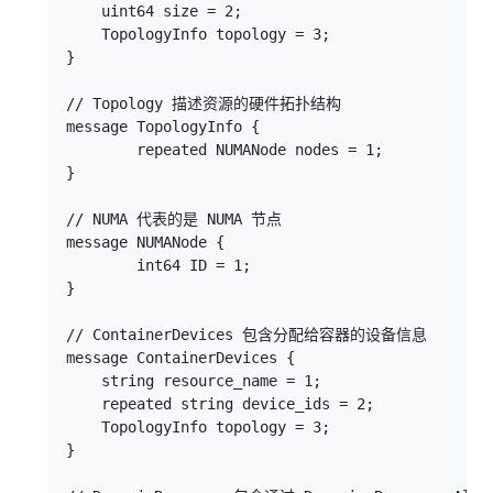
    uint64 size = 2;

    TopologyInfo topology = 3;

}

// Topology 描述资源的硬件拓扑结构

message TopologyInfo {

        repeated NUMANode nodes = 1;

}

// NUMA 代表的是 NUMA 节点

message NUMANode {

        int64 ID = 1;

}

// ContainerDevices 包含分配给容器的设备信息

message ContainerDevices {

    string resource_name = 1;

    repeated string device_ids = 2;

    TopologyInfo topology = 3;

}
