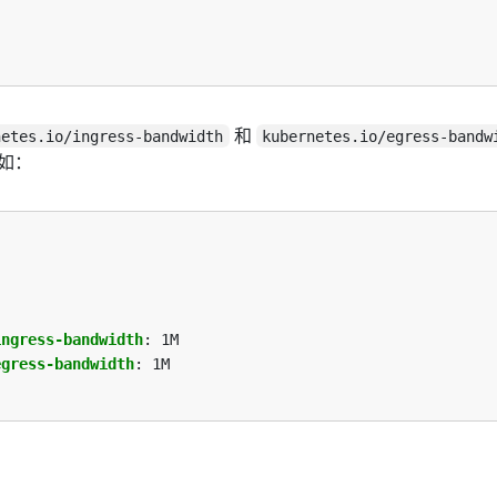
和
netes.io/ingress-bandwidth
kubernetes.io/egress-bandw
例如：
ingress-bandwidth
:
1M
egress-bandwidth
:
1M