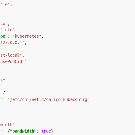
.4.0"
ico"
 
"info"
ype"
: 
"kubernetes"
"127.0.0.1"
ost-local"
"usePodCidr"
8s"
g"
: 
"/etc/cni/net.d/calico-kubeconfig"
dwidth"
s"
: {
"bandwidth"
: 
true