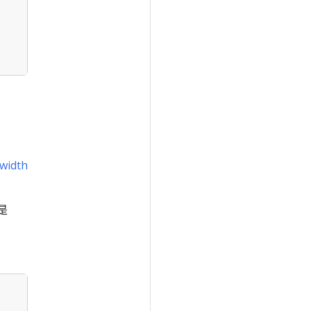
width
是