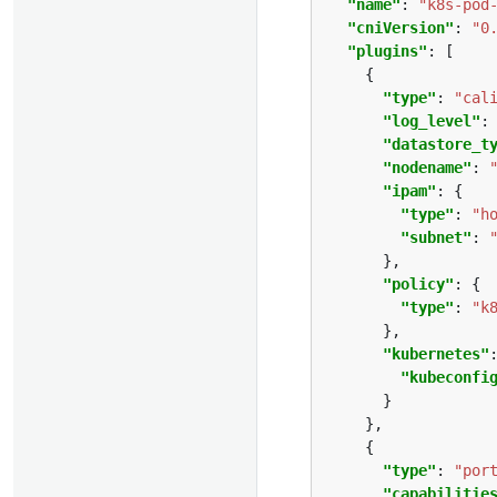
"name"
: 
"k8s-pod
"cniVersion"
: 
"0
"plugins"
"type"
: 
"cal
"log_level"
:
"datastore_t
"nodename"
: 
"ipam"
"type"
: 
"h
"subnet"
: 
"policy"
"type"
: 
"k
"kubernetes"
"kubeconfi
"type"
: 
"por
"capabilitie