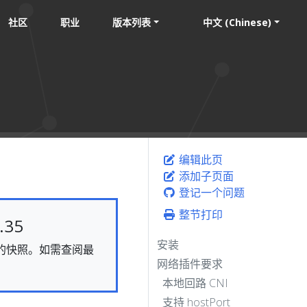
社区
职业
版本列表
中文 (Chinese)
编辑此页
添加子页面
登记一个问题
整节打印
35
安装
静态的快照。如需查阅最
网络插件要求
本地回路 CNI
支持 hostPort