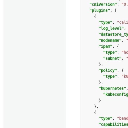
"cniVersion"
: 
"0
"plugins"
"type"
: 
"cal
"log_level"
:
"datastore_t
"nodename"
: 
"ipam"
"type"
: 
"h
"subnet"
: 
"policy"
"type"
: 
"k
"kubernetes"
"kubeconfi
"type"
: 
"ban
"capabilitie