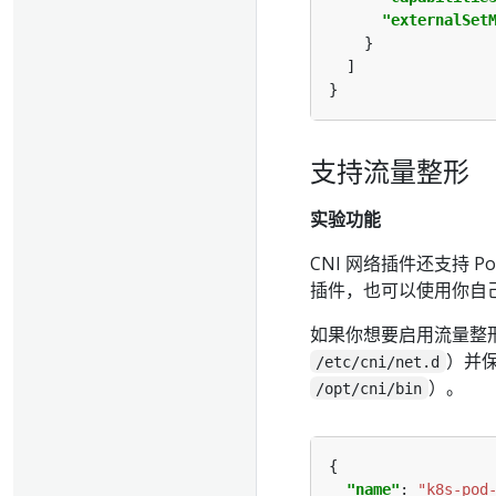
"externalSet
支持流量整形
实验功能
CNI 网络插件还支持 
插件，也可以使用你自
如果你想要启用流量整
）并保
/etc/cni/net.d
）。
/opt/cni/bin
"name"
: 
"k8s-pod