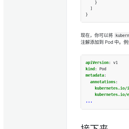
现在，你可以将
kuber
注解添加到 Pod 中。
apiVersion
:
v1
kind
:
Pod
metadata
:
annotations
:
kubernetes.io/
kubernetes.io/
...
接下来