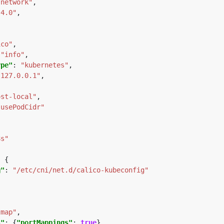
-network"
.4.0"
ico"
 
"info"
ype"
: 
"kubernetes"
"127.0.0.1"
ost-local"
"usePodCidr"
8s"
g"
: 
"/etc/cni/net.d/calico-kubeconfig"
tmap"
s"
: {
"portMappings"
: 
true