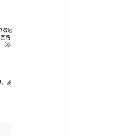
要容器运
地回路
 （参
供，或