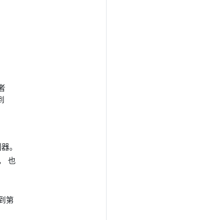
者
到
控制器。
， 也
。
 到第