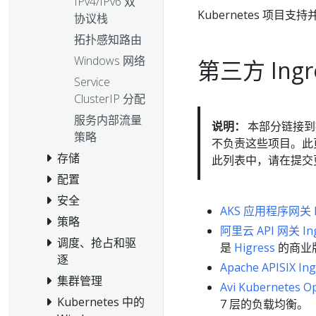
IPv4/IPv6 双
Kubernetes 项目支
协议栈
拓扑感知路由
Windows 网络
第三方 Ing
Service
ClusterIP 分配
服务内部流量
说明：
本部分链接到提供
策略
不负责这些项目。此
存储
此列表中，请在提交
配置
安全
AKS 应用程序网关 I
策略
阿里云 API 网关 Ing
调度、抢占和驱
是
Higress
的商业
逐
Apache APISIX I
集群管理
Avi Kubernetes O
Kubernetes 中的
7 层的负载均衡。