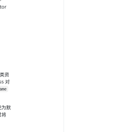
or
 类资
s 对
ame
标记为默
过将