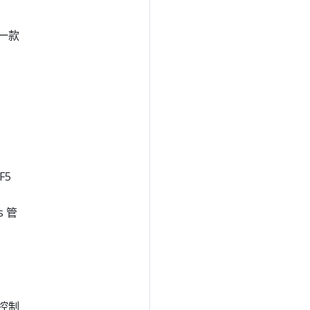
是一款
用。
F5
s 管
 控制