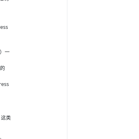
ess
）一
的
ress
 这类
器。