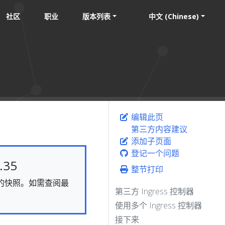
社区
职业
版本列表
中文 (Chinese)
编辑此页
第三方内容建议
添加子页面
登记一个问题
35
整节打印
静态的快照。如需查阅最
第三方 Ingress 控制器
使用多个 Ingress 控制器
接下来