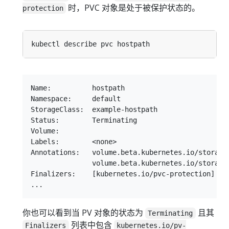
时，PVC 对象是处于被保护状态的。
protection
Name:          hostpath

Namespace:     default

StorageClass:  example-hostpath

Status:        Terminating

Volume:

Labels:        <none>

Annotations:   volume.beta.kubernetes.io/storage-
               volume.beta.kubernetes.io/storage-
Finalizers:    [kubernetes.io/pvc-protection]

你也可以看到当 PV 对象的状态为
且其
Terminating
列表中包含
Finalizers
kubernetes.io/pv-