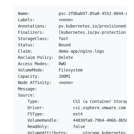
Name:            pvc-2f0bab97-85a8-4552-8044-eb8b
Labels:          <none>

Annotations:     pv.kubernetes.io/provisioned-by:
Finalizers:      [kubernetes.io/pv-protection ex
StorageClass:    fast

Status:          Bound

Claim:           demo-app/nginx-logs

Reclaim Policy:  Delete

Access Modes:    RWO

VolumeMode:      Filesystem

Capacity:        200Mi

Node Affinity:   <none>

Message:

Source:

    Type:              CSI (a Container Storage I
    Driver:            csi.vsphere.vmware.com

    FSType:            ext4

    VolumeHandle:      44830fa8-79b4-406b-8b58-62
    ReadOnly:          false

    VolumeAttributes:      storage.kubernetes.io