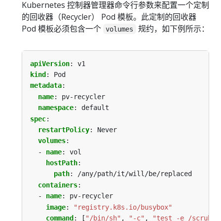
Kubernetes 控制器管理器命令行参数来配置一个定制
的回收器（Recycler） Pod 模板。此定制的回收器
Pod 模板必须包含一个
规约，如下例所示：
volumes
apiVersion
:
v1
kind
:
Pod
metadata
:
name
:
pv-recycler
namespace
:
default
spec
:
restartPolicy
:
Never
volumes
:
- 
name
:
vol
hostPath
:
path
:
/any/path/it/will/be/replaced
containers
:
- 
name
:
pv-recycler
image
:
"registry.k8s.io/busybox"
command
:
[
"/bin/sh"
,
"-c"
,
"test -e /scrub &