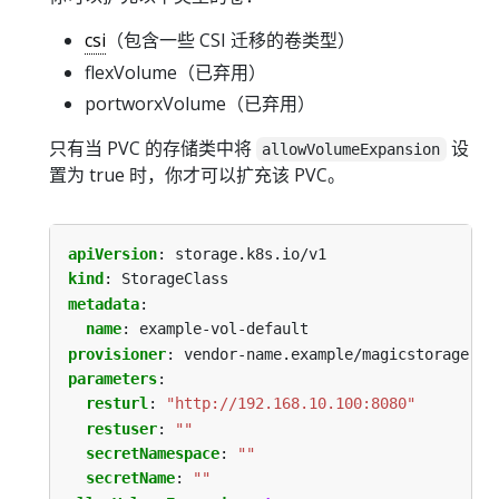
csi
（包含一些 CSI 迁移的卷类型）
flexVolume（已弃用）
portworxVolume（已弃用）
只有当 PVC 的存储类中将
设
allowVolumeExpansion
置为 true 时，你才可以扩充该 PVC。
apiVersion
:
storage.k8s.io/v1
kind
:
StorageClass
metadata
:
name
:
example-vol-default
provisioner
:
vendor-name.example/magicstorage
parameters
:
resturl
:
"http://192.168.10.100:8080"
restuser
:
""
secretNamespace
:
""
secretName
:
""