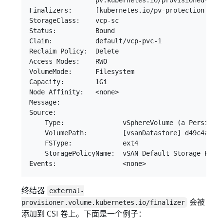
Finalizers:      [kubernetes.io/pv-protection kub
StorageClass:    vcp-sc

Status:          Bound

Claim:           default/vcp-pvc-1

Reclaim Policy:  Delete

Access Modes:    RWO

VolumeMode:      Filesystem

Capacity:        1Gi

Node Affinity:   <none>

Message:

Source:

    Type:               vSphereVolume (a Persiste
    VolumePath:         [vsanDatastore] d49c4a62
    FSType:             ext4

    StoragePolicyName:  vSAN Default Storage Poli
终结器
external-
会被
provisioner.volume.kubernetes.io/finalizer
添加到 CSI 卷上。下面是一个例子：