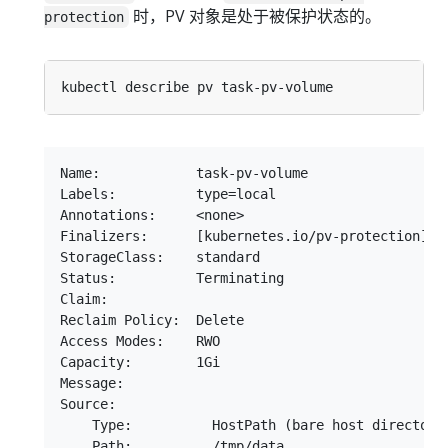
时，PV 对象是处于被保护状态的。
protection
Name:            task-pv-volume

Labels:          type=local

Annotations:     <none>

Finalizers:      [kubernetes.io/pv-protection]

StorageClass:    standard

Status:          Terminating

Claim:

Reclaim Policy:  Delete

Access Modes:    RWO

Capacity:        1Gi

Message:

Source:

    Type:          HostPath (bare host directory 
    Path:          /tmp/data
