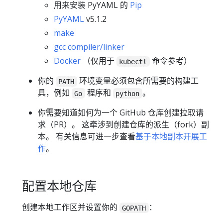
用来安装 PyYAML 的
Pip
PyYAML
v5.1.2
make
gcc compiler/linker
Docker
（仅用于
命令参考）
kubectl
你的
环境变量必须包含所需要的构建工
PATH
具，例如
程序和
。
Go
python
你需要知道如何为一个 GitHub 仓库创建拉取请
求（PR）。 这牵涉到创建仓库的派生（fork）副
本。 有关信息可进一步查看
基于本地副本开展工
作
。
配置本地仓库
创建本地工作区并设置你的
：
GOPATH