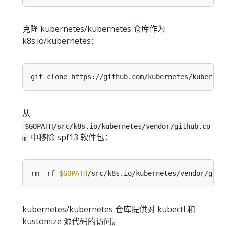
克隆 kubernetes/kubernetes 仓库作为
k8s.io/kubernetes：
git clone https://github.com/kubernetes/kubernet
从
$GOPATH/src/k8s.io/kubernetes/vendor/github.co
中移除 spf13 软件包：
m
rm -rf 
$GOPATH
kubernetes/kubernetes 仓库提供对 kubectl 和
kustomize 源代码的访问。