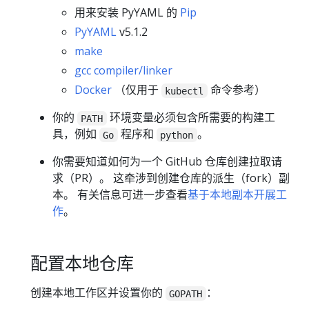
用来安装 PyYAML 的
Pip
PyYAML
v5.1.2
make
gcc compiler/linker
Docker
（仅用于
命令参考）
kubectl
你的
环境变量必须包含所需要的构建工
PATH
具，例如
程序和
。
Go
python
你需要知道如何为一个 GitHub 仓库创建拉取请
求（PR）。 这牵涉到创建仓库的派生（fork）副
本。 有关信息可进一步查看
基于本地副本开展工
作
。
配置本地仓库
创建本地工作区并设置你的
：
GOPATH