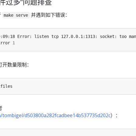
开文件过多”问题排查
行
并遇到如下错误：
make serve
Error 
1
打开数量限制：
考
com/tombigel/d503800a282fcadbee14b537735d202c
）：