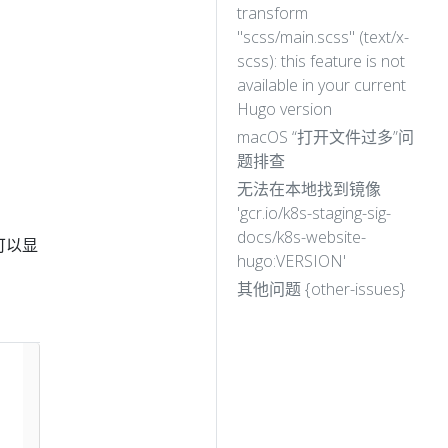
transform
"scss/main.scss" (text/x-
scss): this feature is not
available in your current
Hugo version
macOS “打开文件过多”问
题排查
无法在本地找到镜像
'gcr.io/k8s-staging-sig-
docs/k8s-website-
可以显
hugo:VERSION'
其他问题 {other-issues}