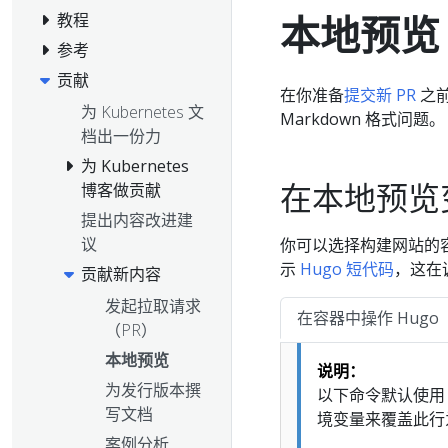
本地预览
教程
参考
贡献
在你准备
提交新 PR
之前
为 Kubernetes 文
Markdown 格式问题。
档出一份力
为 Kubernetes
在本地预览
博客做贡献
提出内容改进建
议
你可以选择构建网站的容
示
Hugo 短代码
，这在
贡献新内容
发起拉取请求
在容器中操作 Hugo
（PR）
本地预览
说明：
为发行版本撰
以下命令默认使用 
写文档
境变量来覆盖此行
案例分析