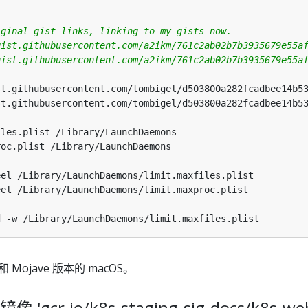
iginal gist links, linking to my gists now.
gist.githubusercontent.com/a2ikm/761c2ab02b7b3935679e55a
gist.githubusercontent.com/a2ikm/761c2ab02b7b3935679e55a
和 Mojave 版本的 macOS。
cr.io/k8s-staging-sig-docs/k8s-web