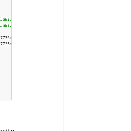
f5d81786a/raw/ab644cb92f216c019a2f032bbf25e258b01d87f9/l
f5d81786a/raw/ab644cb92f216c019a2f032bbf25e258b01d87f9/l
site-