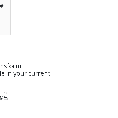
重
ansform
ble in your current
 请
输出