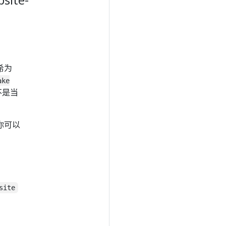
希为
ake
不是当
你可以
site