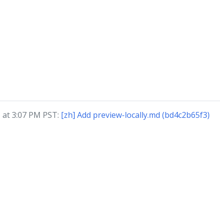
at 3:07 PM PST:
[zh] Add preview-locally.md (bd4c2b65f3)