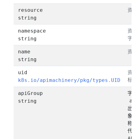
资源
resource
string
资源
namespace
字空
string
资源
name
string
资源
uid
标识
k8s.io/apimachinery/pkg/types.UID
字段
apiGroup
api
string
出包
象的 
称。
代表
API