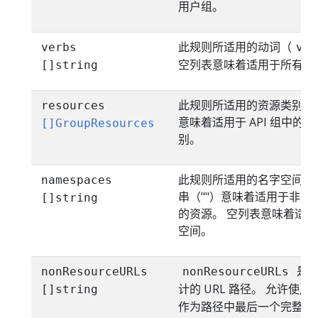
用户组。
此规则所适用的动词（
verbs
ver
空列表意味着适用于所有动
[]string
此规则所适用的资源类别列
resources
意味着适用于 API 组中的
[]GroupResources
别。
此规则所适用的名字空间列
namespaces
串（""）意味着适用于非名
[]string
的资源。 空列表意味着适
空间。
是一
nonResourceURLs
nonResourceURLs
计的 URL 路径。 允许使用
[]string
作为路径中最后一个完整分