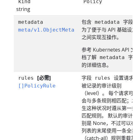
kind
Policy
string
包含
字段是
metadata
metadata
为了便于与 API 基础设施
meta/v1.ObjectMeta
之间实现互操作。
参考 Kubernetes API 文
档了解
字段
metadata
的详细信息。
[必需]
字段
设置请求要
rules
rules
被记录的审计级别
[]PolicyRule
（level）。 每个请求可能
会与多条规则相匹配；发
生这种状况时遵从第一条
匹配规则。 默认的审计级
别是 None，不过可以在
列表的末尾使用一条全抓
（catch-all）规则重载其