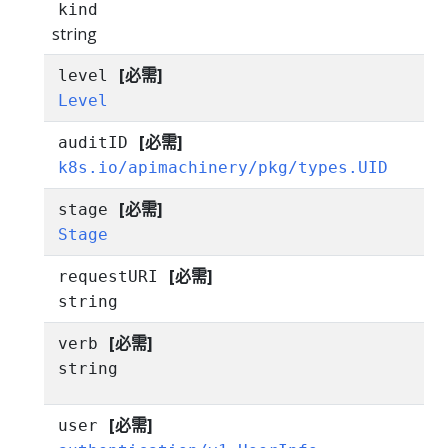
kind
string
[必需]
level
Level
[必需]
auditID
k8s.io/apimachinery/pkg/types.UID
[必需]
stage
Stage
[必需]
requestURI
string
[必需]
verb
string
[必需]
user