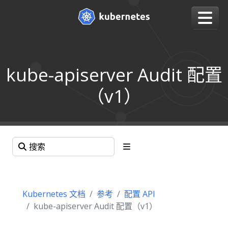
kube-apiserver Audit 配置
（v1）
Kubernetes 文档
参考
配置 API
kube-apiserver Audit 配置（v1）