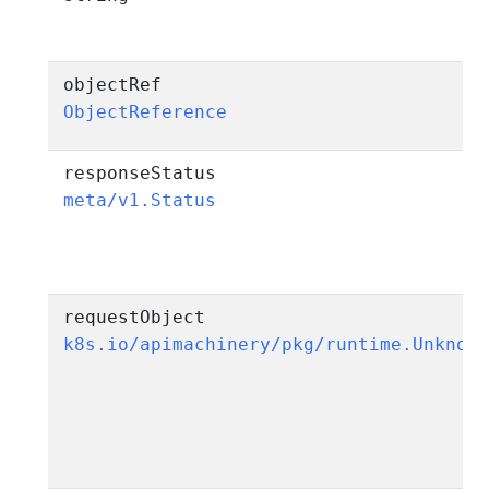
objectRef
ObjectReference
responseStatus
meta/v1.Status
requestObject
k8s.io/apimachinery/pkg/runtime.Unknow