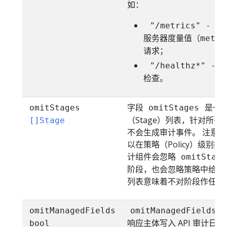
如：
"/metrics" - 
服务器度量值（metri
请求；
"/healthz*" 
检查。
字段
是一
omitStages
omitStages
（Stage）列表，针对所
[]Stage
不会生成审计事件。 注意
以在策略（Policy）级别
计组件会忽略
omitStage
阶段，也会忽略策略中给出
列表意味着不对阶段作任何
omitManagedFields
omitManagedFields
响应主体写入 API 审计日
bool