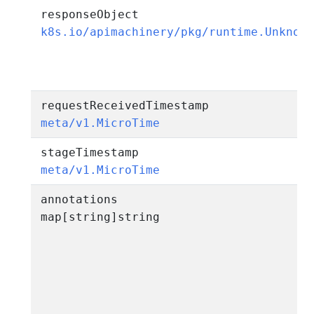
responseObject
k8s.io/apimachinery/pkg/runtime.Unknow
requestReceivedTimestamp
meta/v1.MicroTime
stageTimestamp
meta/v1.MicroTime
annotations
map[string]string