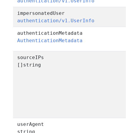
authentication/v1.UserInfo
impersonatedUser
authentication/v1.UserInfo
authenticationMetadata
AuthenticationMetadata
sourceIPs
[]string
userAgent
string