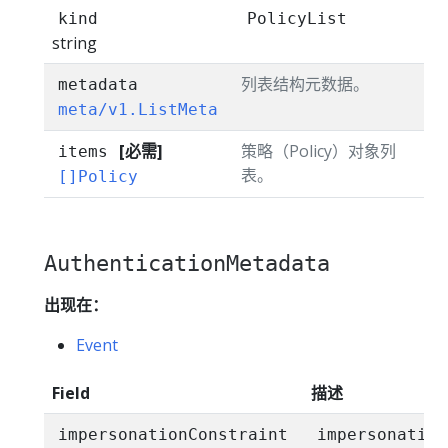
kind
PolicyList
string
列表结构元数据。
metadata
meta/v1.ListMeta
[必需]
策略（Policy）对象列
items
表。
[]Policy
AuthenticationMetadata
出现在：
Event
Field
描述
impersonationConstraint
impersonation