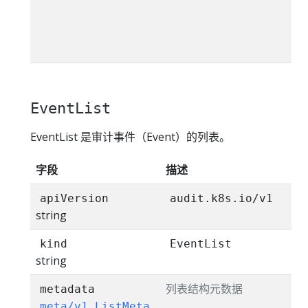
EventList
EventList 是审计事件（Event）的列表。
字段
描述
apiVersion
audit.k8s.io/v1
string
kind
EventList
string
列表结构元数据
metadata
meta/v1.ListMeta