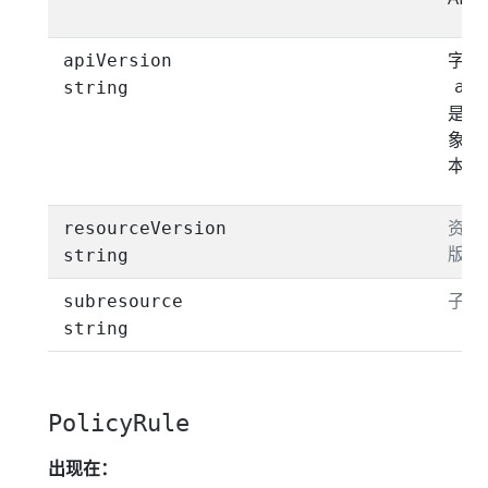
字段
apiVersion
api
string
是包
象的 
本。
资源
resourceVersion
版本
string
子资
subresource
string
PolicyRule
出现在：