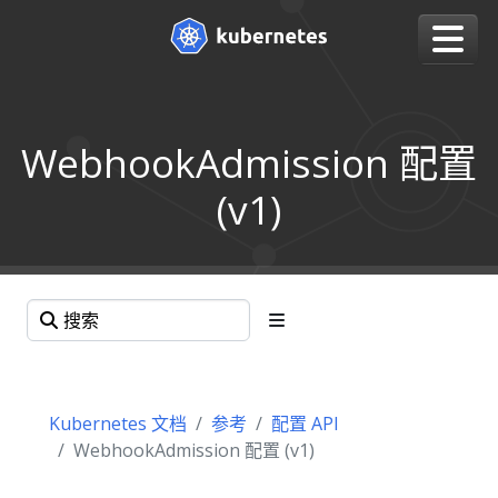
WebhookAdmission 配置
(v1)
Kubernetes 文档
参考
配置 API
WebhookAdmission 配置 (v1)