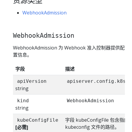
WebhookAdmission
WebhookAdmission
WebhookAdmission 为 Webhook 准入控制器提供配
置信息。
字段
描述
apiVersion
apiserver.config.k8s.i
string
kind
WebhookAdmission
string
字段 kubeConfigFile 包含指向
kubeConfigFile
kubeconfig 文件的路径。
[必需]