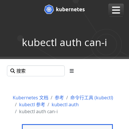
kubectl auth can-i
Kubernetes 文档
参考
命令行工具 (kubectl)
kubectl 参考
kubectl auth
kubectl auth can-i