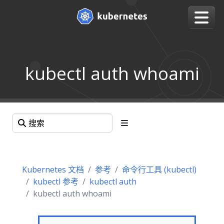
kubectl auth whoami
Kubernetes 文档
参考
命令行工具 (kubectl)
kubectl 参考
kubectl auth
kubectl auth whoami